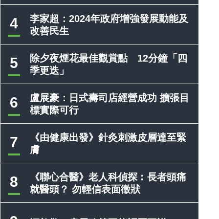
李家超：2024年政府增強發展動能及
4
改善民生
除夕夜煙花最佳觀賞點 12分鐘「四
5
季更迭」
盧展豪：日式壽司店經營成功 擴張目
6
標實際可行
《由健康出發》針灸刺激皮層達至緊
7
膚
《聯心合醫》老人科偵探︰長者頭痛
8
就醫頭？ 勿輕信表面徵狀