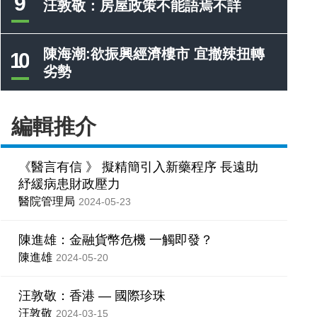
9
汪敦敬：房屋政策不能語焉不詳
陳海潮:欲振興經濟樓市 宜撤辣扭轉
10
劣勢
編輯推介
《醫言有信 》 擬精簡引入新藥程序 長遠助
紓緩病患財政壓力
醫院管理局
2024-05-23
陳進雄：金融貨幣危機 一觸即發？
陳進雄
2024-05-20
汪敦敬：香港 — 國際珍珠
汪敦敬
2024-03-15