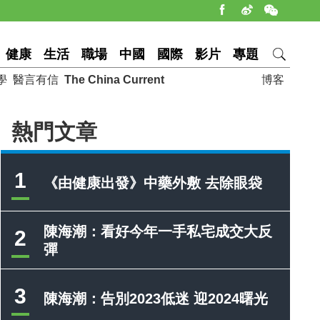
健康
生活
職場
中國
國際
影片
專題
學
醫言有信
The China Current
博客
熱門文章
1
《由健康出發》中藥外敷 去除眼袋
陳海潮：看好今年一手私宅成交大反
2
彈
3
陳海潮：告別2023低迷 迎2024曙光