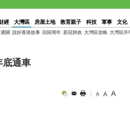
財經
大灣區
房屋土地
教育親子
科技
軍事
文化
通關
說好香港故事
回歸周年
新冠肺炎
大灣區攻略
大灣區升
年底通車
A
A
A