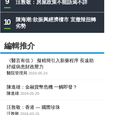
9
汪敦敬：房屋政策不能語焉不詳
陳海潮:欲振興經濟樓市 宜撤辣扭轉
10
劣勢
編輯推介
《醫言有信 》 擬精簡引入新藥程序 長遠助
紓緩病患財政壓力
醫院管理局
2024-05-23
陳進雄：金融貨幣危機 一觸即發？
陳進雄
2024-05-20
汪敦敬：香港 — 國際珍珠
汪敦敬
2024-03-15