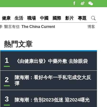
健康
生活
職場
中國
國際
影片
專題
學
醫言有信
The China Current
博客
熱門文章
1
《由健康出發》中藥外敷 去除眼袋
陳海潮：看好今年一手私宅成交大反
2
彈
3
陳海潮：告別2023低迷 迎2024曙光