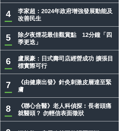
李家超：2024年政府增強發展動能及
4
改善民生
除夕夜煙花最佳觀賞點 12分鐘「四
5
季更迭」
盧展豪：日式壽司店經營成功 擴張目
6
標實際可行
《由健康出發》針灸刺激皮層達至緊
7
膚
《聯心合醫》老人科偵探︰長者頭痛
8
就醫頭？ 勿輕信表面徵狀