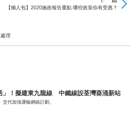
【懶人包】2020施政報告重點 哪些政策你有受惠？
輕處理
活」！擬建東九龍線 中鐵線設荃灣葵涌新站
》交代加強運輸網絡計劃。