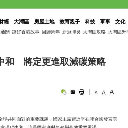
財經
大灣區
房屋土地
教育親子
科技
軍事
文化
通關
說好香港故事
回歸周年
新冠肺炎
大灣區攻略
大灣區升
碳中和 將定更進取減碳策略
A
A
A
全球共同面對的重要課題，國家主席習近平在聯合國發言表
年前實現碳中和，這是國家應對氣候變化的重要承諾。