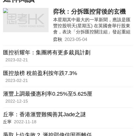
弈秋 : 分拆匯控背後的玄機
本星期其中最大的一單新聞，應該是匯
豐控股明天(星期五) 在英國會舉行股東
會，表決「分拆匯控關注組」發起重組
亞洲業務以及穩定派息的議案。小股東
弈秋
2023-05-04
關心的是公司表現，股價
匯控祈耀年：集團將有更多裁員計劃
2023-02-21
匯控放榜 稅前盈利按年跌7.3%
2023-02-21
滙豐上調最優惠利率0.25%至5.625厘
2022-12-15
丘寧：香港滙豐難獨善其Jade之謎
丘寧
2022-11-18
爭取上位失敗？ 滙控邵偉信因而離任