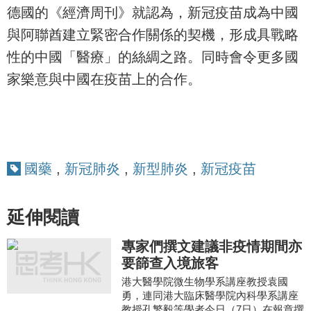
德國的《經濟周刊》就認為，新冠疫苗成為中國
與阿聯酋建立緊密合作關係的契機，形成具戰略
性的中國「醫療」的絲綢之路。同時會令更多國
家樂意與中國在疫苗上的合作。
國藥
,
新冠肺炎
,
新型肺炎
,
新冠疫苗
延伸閱讀
專家們撰文建議非疫情期間亦
要篩查入境旅客
港大醫學院微生物學系講座教授袁國
勇，連同港大臨床醫學院內科學系講座
教授孔繁毅等學者今日（7日）在報章撰