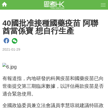
40國批准接種國藥疫苗 阿聯
酋當係寶 想自行生產
2021-01-29
有報道指，內地研發的科興疫苗和國藥疫苗已向
世衞提交第三期臨床數據，以評估兩款疫苗是否
適合緊急使用。
全國政協委員兼立法會議員李慧琼就建議特區政