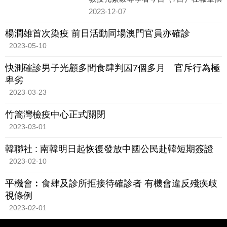
文，就香港未來應對疫情提出建議，指
2023-12-07
沒有人會知道大疫症何時再
楊潤雄首次染疫 前日活動同場澳門官員亦確診
2023-05-10
快測確診男子光顧多間食肆判囚7個多月 官斥行為極
卑劣
2023-03-23
竹篙灣檢疫中心正式關閉
2023-03-01
韓聯社 : 南韓明日起恢復發放中國公民赴韓短期簽證
2023-02-10
平機會︰食肆及診所拒接待確診者 有機會違反殘疾歧
視條例
2023-02-01