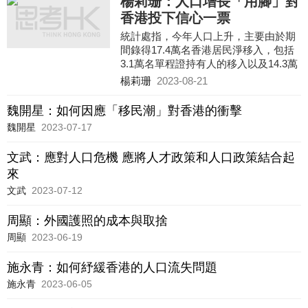
楊莉珊：人口增長「用腳」對
香港投下信心一票
統計處指，今年人口上升，主要由於期
間錄得17.4萬名香港居民淨移入，包括
3.1萬名單程證持有人的移入以及14.3萬
名其他香港居民的淨移入。其中在短短
楊莉珊
2023-08-21
約7個月，各項新增或經優化的人才入境
計劃共收到約120,000宗申請，批出超過
魏開星：如何因應「移民潮」對香港的衝擊
75,000宗，其中「高才通計劃」反應尤
魏開星
2023-07-17
其熱烈，接獲超過41,000宗申請，批出
超過30,000宗。這些切切實實的數字充
文武：應對人口危機 應將人才政策和人口政策結合起
分反映香港作為「一國兩制」下的亞洲
來
國際都會魅力依然。
文武
2023-07-12
周顯：外國護照的成本與取捨
周顯
2023-06-19
施永青：如何紓緩香港的人口流失問題
施永青
2023-06-05