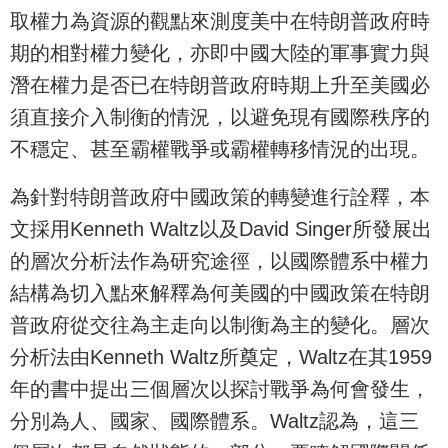
取權力為資源的觀點來測度美中在特朗普政府時
期的相對權力變化，亦即中國大陸的軍事實力與
潛在權力是否已在特朗普政府時期上升至美國必
須直接介入制衡的情況，以避免現有國際秩序的
不穩定、甚至霸權戰爭或霸權轉移情況的出現。
為針對特朗普政府中國政策的轉變進行詮釋，本
文採用Kenneth Waltz以及David Singer所發展出
的層次分析法作為研究途徑，以國際體系中權力
結構為切入點來解釋為何美國的中國政策在特朗
普政府從交往為主走向以制衡為主的變化。層次
分析法由Kenneth Waltz所奠定，Waltz在其1959
年的書中提出三個層次以探討戰爭為何會發生，
分別為人、國家、國際體系。Waltz認為，這三