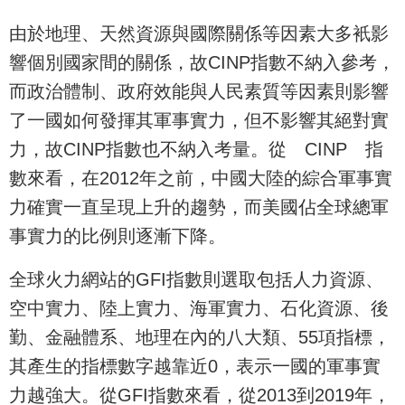
由於地理、天然資源與國際關係等因素大多衹影
響個別國家間的關係，故CINP指數不納入參考，
而政治體制、政府效能與人民素質等因素則影響
了一國如何發揮其軍事實力，但不影響其絕對實
力，故CINP指數也不納入考量。從 CINP 指
數來看，在2012年之前，中國大陸的綜合軍事實
力確實一直呈現上升的趨勢，而美國佔全球總軍
事實力的比例則逐漸下降。
全球火力網站的GFI指數則選取包括人力資源、
空中實力、陸上實力、海軍實力、石化資源、後
勤、金融體系、地理在內的八大類、55項指標，
其產生的指標數字越靠近0，表示一國的軍事實
力越強大。從GFI指數來看，從2013到2019年，