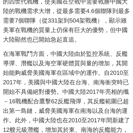
的四世代戰機，使美國在空戰中需要戰勝中國大
陸的戰機需求大增，從最多需要4.6個聯隊到最多
需要7個聯隊（從331架到504架戰機），顯示雖
美軍在戰機的質量上仍保有巨大的優勢，但中國
大陸顯然也已開始急起直追。
在海軍戰鬥方面，中國大陸由於監控系統、反艦
導彈、潛艦以及海空軍硬體質與量的增加，其開
始能夠威脅美國海軍在區域中的運作。自2010至
2017年，美國與中國大陸在台海、南海衝突時已
開始不具備絕對優勢。中國大陸2017年亮相的殲
－16戰機配合鷹擊62反艦飛彈，其反艦範圍已超
出第一島鏈，威脅美國海軍在南海以及台海的運
作。此外，中國大陸也在2010至2017年間新建了
12艘元級潛艦，增加其於東、南海的反艦能力，