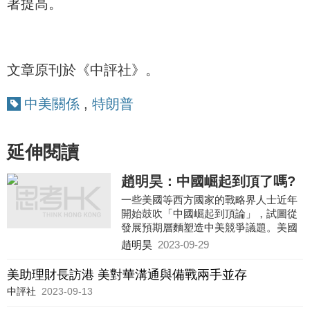
著提高。
文章原刊於《中評社》。
中美關係
,
特朗普
延伸閱讀
趙明昊：中國崛起到頂了嗎?
一些美國等西方國家的戰略界人士近年
開始鼓吹「中國崛起到頂論」，試圖從
發展預期層麵塑造中美競爭議題。美國
塔夫茨大學教授邁克爾·貝克利等人認
趙明昊
2023-09-29
為，由於老齡化嚴重、資源匱乏、財政
壓力加大、西方對華脫鈎等因素，中國
美助理財長訪港 美對華溝通與備戰兩手並存
的發展會在未來數年陷入停滯，中國的
中評社
2023-09-13
崛起將會終結，中國在經濟規模上不會