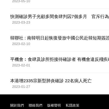
2023-05-10
快測確診男子光顧多間食肆判囚7個多月 官斥行
2023-03-23
韓聯社 : 南韓明日起恢復發放中國公民赴韓短期簽
2023-02-10
平機會︰食肆及診所拒接待確診者 有機會違反殘疾
2023-02-01
本港增2335宗新型肺炎確診 22名病人死亡
2023-01-27
關於我們
聯絡我們
版權聲明
私隱政策