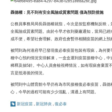
聶德權：見不到有安全風險或質素問題 僅為預防措施
公務員事務局局長聶德權就指，今次是按監察機制反映，
全風險或質素問題。由於今早才收到藥廠通知，當局已經
成不便，希望社會理解。政府也會暫停相關疫苗的網上預
被問到為何港府早已發現復必泰疫苗包裝有瑕疵，為何要
種中心預約情況安排解凍，一盒盒運到疫苗接種中心，中
稀釋及抽5針。中心人員會檢視樽情況，如有瑕疵會棄置
言是抵港後的情況。
被問到中山體育館今早仍有為市民接種復必泰疫苗，聶德
心，今早的過程可能有少少混亂，溝通上有問題。
新冠疫苗
,
新冠肺炎
,
復必泰