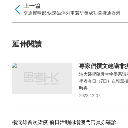
上一篇
交通運輸部:快速磁浮列車若研發成功冀接通香港
延伸閱讀
專家們撰文建議非
港大醫學院微生物學系講
學者今日（7日）在報章
時再
2023-12-07
楊潤雄首次染疫 前日活動同場澳門官員亦確診