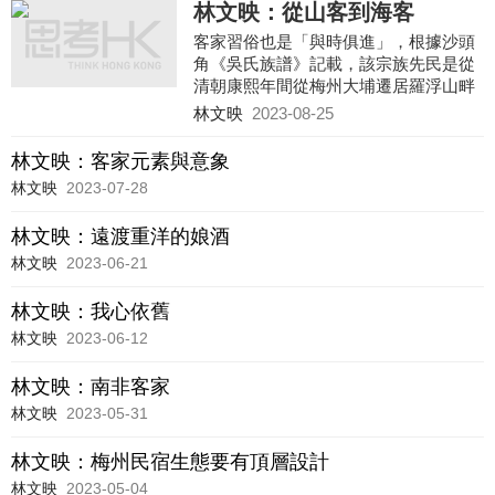
林文映：從山客到海客
客家習俗也是「與時俱進」，根據沙頭
角《吳氏族譜》記載，該宗族先民是從
清朝康熙年間從梅州大埔遷居羅浮山畔
的博羅，後輩再遷徙至沙頭角。他們把
林文映
2023-08-25
大埔原鄉的鯉魚燈變成面向海洋的沙頭
角「魚燈舞」，被評為全國非物質文化
林文映：客家元素與意象
遺產。港深沿線的客家人「耕漁而外，
林文映
2023-07-28
不廢弦歌」，傳統的客家山歌自然洋溢
「山風海韻」，歌詞也就有了濃厚的海
林文映：遠渡重洋的娘酒
洋氣息。
林文映
2023-06-21
林文映：我心依舊
林文映
2023-06-12
林文映：南非客家
林文映
2023-05-31
林文映：梅州民宿生態要有頂層設計
林文映
2023-05-04