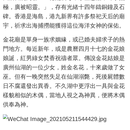
極，廣被昭靈。」，存有光緒十四年鑄銅鐘及石
碑。香港是海島，港九新界有許多祭祀天后的廟
宇，祈求出海捕撈能獲得這位海洋女神的保佑。
金花廟是單身一族求姻緣，或已婚夫婦求子的熱
門地方。每近新年，或是農曆四月十七的金花娘
娘誕，紅男綠女焚香祝禱者眾。傳說金花姑娘是
廣州仙湖的一位少女，姓金名花，十來歲做了女
巫。但有一晚突然失足在仙湖溺斃，死後屍體數
日不腐還發出異香。不久湖中更浮出一具與金花
樣貌相似的木偶，當地人視之為神異，便將木偶
供奉為神。