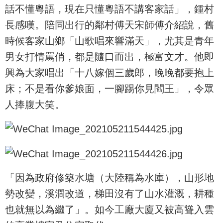
話不懂粵語，現在只懂粵語不講客家話」，鍾村
長感嘆。陪同出行的鄰村傅天宋師傅介紹說，舊
時候客家山鄉「山歌唱來響滿天」，尤其是青年
男女打情罵俏，都是隨口而出，極富文才。他即
興為大家唱出「十八嫁個三歲郎，晚晚都要抱上
床；不是看你爹娘面，一腳踢你見閻王」，令眾
人捧腹大笑。
「因為政府修築水塘（大陸稱為水庫），山形地
勢改變，溪澗改道，梯田沒有了山水灌溉，耕種
也就無以為繼了」。如今工廠大廈又被高聳入雲