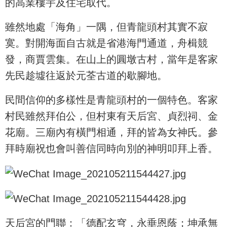
的高業樓宇及住宅取代。
雖然地處「海角」一隅，但青龍頭村其實不寂
寞。對開海面自古就是省港海門通道，舟楫競
發，商賈雲集。在山上的圓墩古村，當年是客家
先民趁墟往返於元荃古道的歇腳地。
民間信仰的多樣性是青龍頭村的一個特色。客家
村民雖然拜伯公，但村東有天后宮、貞烈祠、金
花廟。三廟內有橫門相通，拜的皆為女神氏。參
拜時廟祝也會叫善信同時向別的神明叩拜上香。
天后宮的門聯：「德配玄穹，永垂恩蔭；坤承無