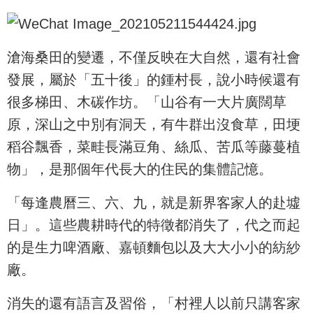
滄海桑田的變遷，不僅反映在大自然，還有社會
發展，屬於「五十後」的鍾村長，說小時候還有
很多梯田、木碳作坊。「山谷有一大片廣闊草
原，深山之中別有洞天，有牛群出沒食草，田埂
稻谷飄香，菜畦長滿豆角、絲瓜、苦瓜等藤蔓植
物」，是那個年代長大的住民的集體記憶。
「每逢農曆三、六、九，就是新界客家人的赴墟
日」。這些農耕時代的特徵都消失了，代之而起
的是生力啤酒廠、嘉頓麵包以及大大小小的紡紗
廠。
消失的還有語言及習俗，「村裡人以前只講客家