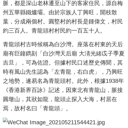
脈，都是深山老林遷至山下的客家住民，源自梅
州五華縣鐵爐壩。由於宗族人丁興旺，開枝散
葉，分成兩個村。圓墪村的村長是鍾偉文，村民
約三百人。青龍頭村村民約一百五十人。
青龍頭村古時候稱為白沙灣。座落在村東的天后
廟有巨鐘鐫刻「白沙灣天后廟 大淸光緒戉子季夏
吉旦」，可為佐證。但據村民口述歷史傳聞，其
時有風山先生認為「左青龍，右白虎」，乃興旺
之地勢，遂易名為青龍頭村。此外，根據1938年
《香港新界百詠》記述，因東北有青龍山，脈接
圓墩山，其狀如龍，龍頭止探入大海，村居在
焉，故村名曰「青龍頭」。