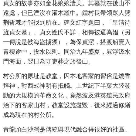
貞女的故事亦如金花娘娘淒美。其墓就在後山不
遠處，但已湮沒在灌木叢中。鍾村長帶領眾人劈
荆斩棘才能找到所在。碑文紅字題曰，「皇清待
旌貞女墓」。貞女姓氏不詳，相傳被逼為娼（另
一傳說是被海盜擄獲），為保貞潔，搭渡船賣入
青樓途中，投水以殉。同治九年盛夏，屍浮汲水
門海面，翌日為守吏葬之於後山。
村公所的原址是教堂，因本地客家的習俗是燒香
拜神，對西式神明有抵觸。上世紀下半葉大陸發
動的大規模的革命文化，竟然波及港英殖民政府
治下的客家山村，教堂設施盡毀，後來經過修繕
成為現在的村公所。
青龍頭白沙灣是傳統與現代融合得很好的社區。