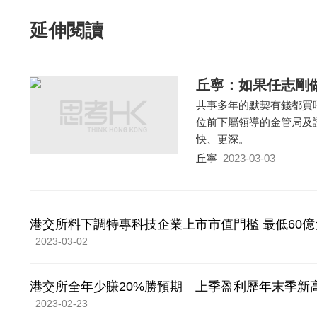
延伸閱讀
丘寧：如果任志剛
共事多年的默契有錢都買
位前下屬領導的金管局及證
快、更深。
丘寧
2023-03-03
港交所料下調特專科技企業上市市值門檻 最低60億
2023-03-02
港交所全年少賺20%勝預期 上季盈利歷年末季新
2023-02-23