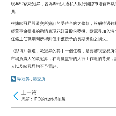
現年52歲歐冠昇，曾為摩根大通私人銀行國際市場首席
員。
根據歐冠昇與港交所簽訂的受聘合約之條款，報酬待遇包括
經董事會批准的酌情表現花紅及股份獎授。歐冠昇加入港交
任僱主任職期間所得到但未獲授予的長期獎勵之損失。
《彭博》報道，歐冠昇的其中一個任務，是要審視交易所
市場負責人的歐冠昇，在高度監管的大行工作過的背景，
人以及歐冠昇均不予置評。
歐冠昇
,
港交所
上一篇
周顯：IPO的包銷折扣黨