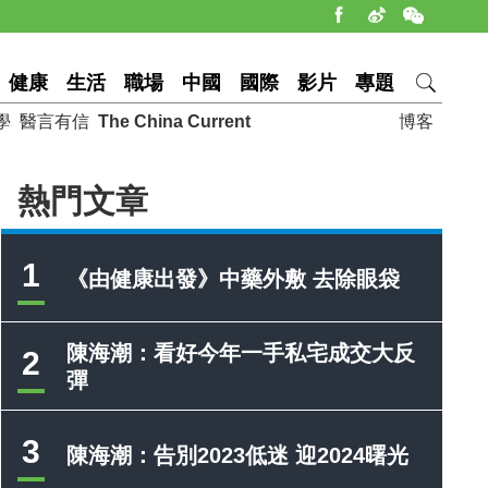
健康
生活
職場
中國
國際
影片
專題
學
醫言有信
The China Current
博客
熱門文章
1
《由健康出發》中藥外敷 去除眼袋
陳海潮：看好今年一手私宅成交大反
2
彈
3
陳海潮：告別2023低迷 迎2024曙光