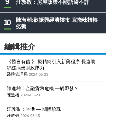
9
汪敦敬：房屋政策不能語焉不詳
陳海潮:欲振興經濟樓市 宜撤辣扭轉
10
劣勢
編輯推介
《醫言有信 》 擬精簡引入新藥程序 長遠助
紓緩病患財政壓力
醫院管理局
2024-05-23
陳進雄：金融貨幣危機 一觸即發？
陳進雄
2024-05-20
汪敦敬：香港 — 國際珍珠
汪敦敬
2024-03-15