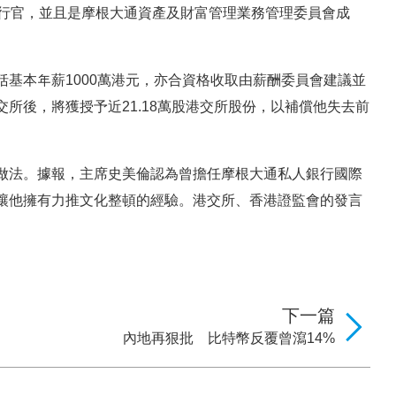
執行官，並且是摩根大通資產及財富管理業務管理委員會成
基本年薪1000萬港元，亦合資格收取由薪酬委員會建議並
所後，將獲授予近21.18萬股港交所股份，以補償他失去前
做法。據報，主席史美倫認為曾擔任摩根大通私人銀行國際
讓他擁有力推文化整頓的經驗。港交所、香港證監會的發言
下一篇
內地再狠批 比特幣反覆曾瀉14%