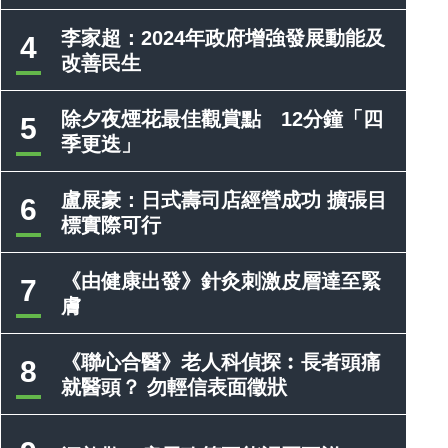
李家超：2024年政府增強發展動能及
4
改善民生
除夕夜煙花最佳觀賞點 12分鐘「四
5
季更迭」
盧展豪：日式壽司店經營成功 擴張目
6
標實際可行
《由健康出發》針灸刺激皮層達至緊
7
膚
《聯心合醫》老人科偵探︰長者頭痛
8
就醫頭？ 勿輕信表面徵狀