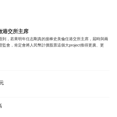
做港交所主席
唔到，若果明年任志剛真的接棒史美倫任港交所主席，屆時與兩
監會，肯定會將人民幣計價股票這個大project推得更廣、更
元
高