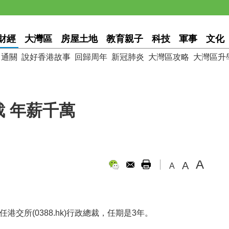
財經
大灣區
房屋土地
教育親子
科技
軍事
文化
通關
說好香港故事
回歸周年
新冠肺炎
大灣區攻略
大灣區升
 年薪千萬
A
A
A
出任港交所(0388.hk)行政總裁，任期是3年。