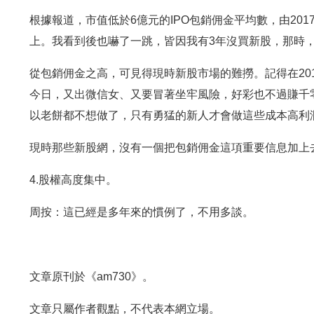
根據報道，市值低於6億元的IPO包銷佣金平均數，由2017
上。我看到後也嚇了一跳，皆因我有3年沒買新股，那時，
從包銷佣金之高，可見得現時新股市場的難撈。記得在201
今日，又出微信女、又要冒著坐牢風險，好彩也不過賺千
以老餅都不想做了，只有勇猛的新人才會做這些成本高利
現時那些新股網，沒有一個把包銷佣金這項重要信息加上
4.股權高度集中。
周按：這已經是多年來的慣例了，不用多談。
文章原刊於《am730》。
文章只屬作者觀點，不代表本網立場。