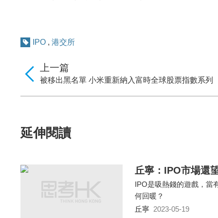
IPO
,
港交所
上一篇
被移出黑名單 小米重新納入富時全球股票指數系列
延伸閱讀
丘寧：IPO市場還
IPO是吸熱錢的遊戲，當
何回暖？
丘寧
2023-05-19