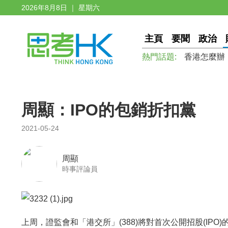
2026年8月8日 ｜ 星期六
主頁
要聞
政治
熱門話題:
香港怎麼辦
周顯：IPO的包銷折扣黨
2021-05-24
周顯
時事評論員
上周，證監會和「港交所」(388)將對首次公開招股(IP