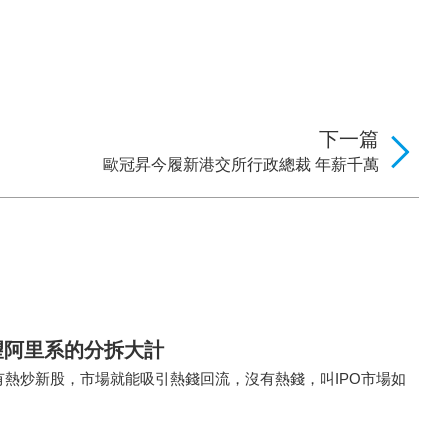
下一篇
歐冠昇今履新港交所行政總裁 年薪千萬
望阿里系的分拆大計
有熱炒新股，市場就能吸引熱錢回流，沒有熱錢，叫IPO市場如