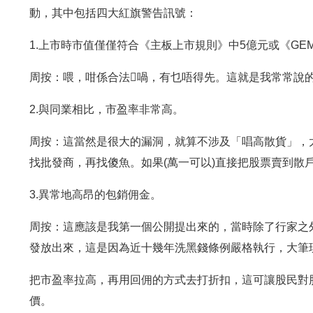
動，其中包括四大紅旗警告訊號：
1.上市時市值僅僅符合《主板上市規則》中5億元或《GE
周按：喂，咁係合法喎，有乜唔得先。這就是我常常說
2.與同業相比，市盈率非常高。
周按：這當然是很大的漏洞，就算不涉及「唱高散貨」，
找批發商，再找傻魚。如果(萬一可以)直接把股票賣到散
3.異常地高昂的包銷佣金。
周按：這應該是我第一個公開提出來的，當時除了行家之
發放出來，這是因為近十幾年洗黑錢條例嚴格執行，大筆
把市盈率拉高，再用回佣的方式去打折扣，這可讓股民對
價。