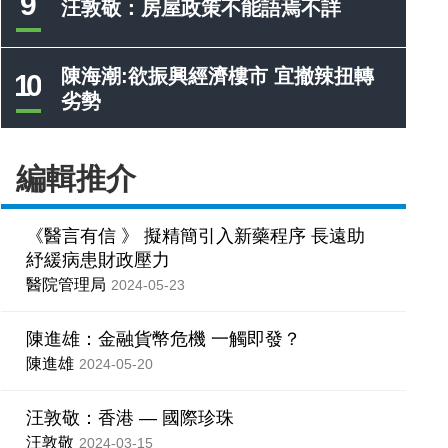
9
汪敦敬：房屋政策不能語焉不詳
陳海潮:欲振興經濟樓市 宜撤辣扭轉
10
劣勢
編輯推介
《醫言有信 》 擬精簡引入新藥程序 長遠助
紓緩病患財政壓力
醫院管理局
2024-05-23
陳進雄：金融貨幣危機 一觸即發？
陳進雄
2024-05-20
汪敦敬：香港 — 國際珍珠
汪敦敬
2024-03-15