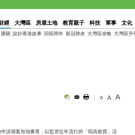
財經
大灣區
房屋土地
教育親子
科技
軍事
文化
通關
說好香港故事
回歸周年
新冠肺炎
大灣區攻略
大灣區升
A
A
A
O)的申請個案加強審查，以監管近年流行的「唱高散貨」活