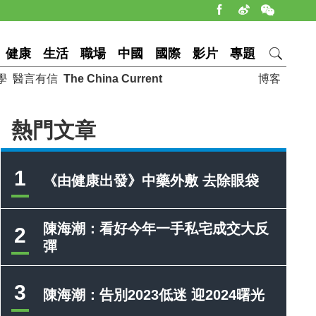
健康
生活
職場
中國
國際
影片
專題
學
醫言有信
The China Current
博客
熱門文章
1
《由健康出發》中藥外敷 去除眼袋
陳海潮：看好今年一手私宅成交大反
2
彈
3
陳海潮：告別2023低迷 迎2024曙光