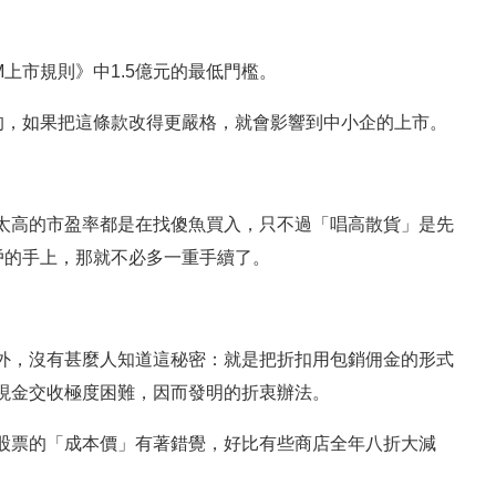
M上市規則》中1.5億元的最低門檻。
的，如果把這條款改得更嚴格，就會影響到中小企的上市。
太高的市盈率都是在找傻魚買入，只不過「唱高散貨」是先
戶的手上，那就不必多一重手續了。
外，沒有甚麼人知道這秘密：就是把折扣用包銷佣金的形式
現金交收極度困難，因而發明的折衷辦法。
股票的「成本價」有著錯覺，好比有些商店全年八折大減