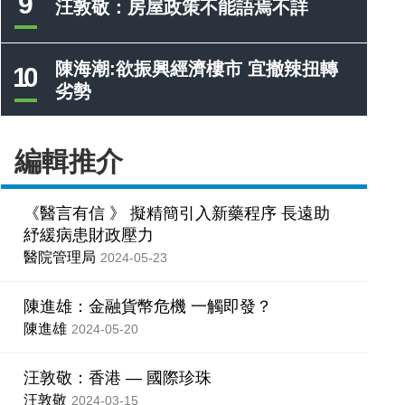
9
汪敦敬：房屋政策不能語焉不詳
陳海潮:欲振興經濟樓市 宜撤辣扭轉
10
劣勢
編輯推介
《醫言有信 》 擬精簡引入新藥程序 長遠助
紓緩病患財政壓力
醫院管理局
2024-05-23
陳進雄：金融貨幣危機 一觸即發？
陳進雄
2024-05-20
汪敦敬：香港 — 國際珍珠
汪敦敬
2024-03-15