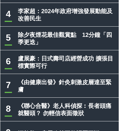
李家超：2024年政府增強發展動能及
4
改善民生
除夕夜煙花最佳觀賞點 12分鐘「四
5
季更迭」
盧展豪：日式壽司店經營成功 擴張目
6
標實際可行
《由健康出發》針灸刺激皮層達至緊
7
膚
《聯心合醫》老人科偵探︰長者頭痛
8
就醫頭？ 勿輕信表面徵狀