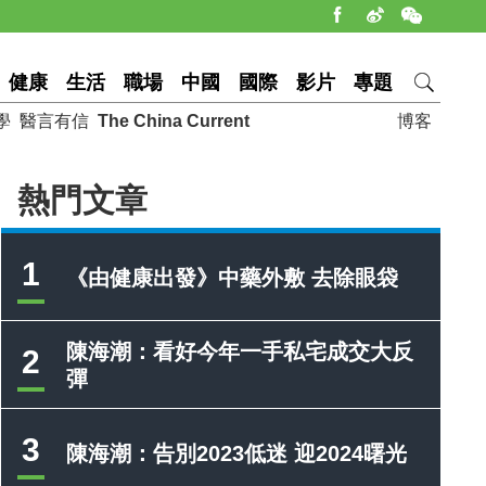
健康
生活
職場
中國
國際
影片
專題
學
醫言有信
The China Current
博客
熱門文章
1
《由健康出發》中藥外敷 去除眼袋
陳海潮：看好今年一手私宅成交大反
2
彈
3
陳海潮：告別2023低迷 迎2024曙光