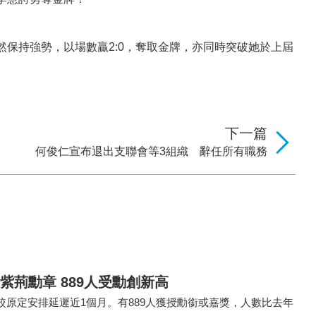
保持強勢，以場數贏2:0，奪取金牌，亦同時突破她於上屆
下一篇
何俊仁宣布退出支聯會等3組織 辭任所有職務
紫荊勳章 889人受勳創新高
較原定安排延遲近1個月。有889人獲授勳銜或嘉獎，人數比去年