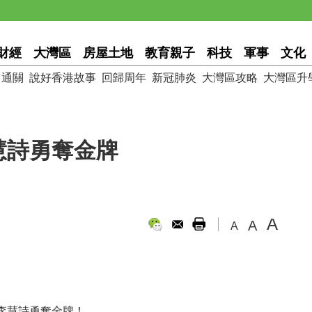
財經
大灣區
房屋土地
教育親子
科技
軍事
文化
通關
說好香港故事
回歸周年
新冠肺炎
大灣區攻略
大灣區升
慧詩勇奪金牌
A
A
A
李慧詩勇奪金牌！