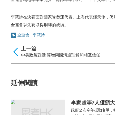
李慧詩在決賽面對國家隊奧運代表、上海代表鍾天使，仍然
全運會爭先賽取得銅牌的成績。
全運會
,
李慧詩
上一篇
中美政黨對話 冀增兩國溝通理解和相互信任
延伸閱讀
李家超等7人獲頒大
政府公布今年授勳名單，