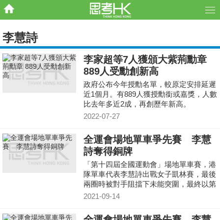
李慧詩
李家超等7人獲頒大紫荊勳章
889人受勳創新高
政府公布今年授勳名單，較原定安排延遲
近1個月。有889人獲授勳銜或嘉獎，人數
比去年多近2成，再創歷年新高。
2022-07-27
全運會場地單車爭先賽 李慧
詩奪得銅牌
「第十四屆全國運動會」場地單車賽，港
隊單車代表李慧詩出戰女子凱林賽，最後
兩圈時被對手阻擋下未能突圍，最終以第
三名衝線，奪得銅牌！
2021-09-14
全運會場地單車爭先賽 李慧