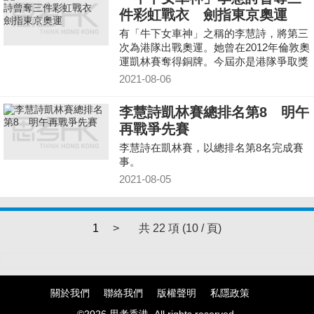
件彩虹戰衣 劍指東京奧運
有「牛下女車神」之稱的李慧詩，將第三
次為港隊出戰奧運。她曾在2012年倫敦奧
運凱林賽奪得銅牌。今屆亦是港隊爭取獎
牌的希望！另外，李慧詩更是三奪代表單
2021-08-06
車界世界冠軍的「彩虹戰衣」運動員。
李慧詩凱林賽總排名第8 明午
再戰爭先賽
李慧詩在凱林賽，以總排名第8名完成賽
事。
2021-08-05
1
>
共 22 項 (10 / 頁)
關於我們
聯絡我們
版權聲明
私隱政策