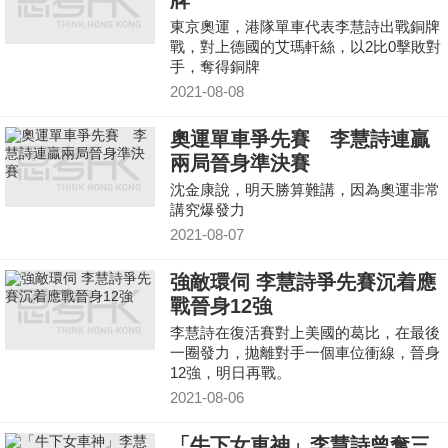
牌
東京奧運，港隊單車代表李慧詩出戰銅牌
戰，對上德國的艾瑪軒絲，以2比0擊敗對
手，奪得銅牌
2021-08-08
奧運單車爭先賽 李慧詩連贏
兩局晉身準決賽
沈金康說，明天勝算難講，因為奧運非常
講究爆發力
2021-08-07
強敵環伺 李慧詩爭先賽沉着應
戰晉身12強
李慧詩在復活賽對上美國的葛比，在最後
一圈發力，拋離對手一個車位衝線，晉身
12強，明日再戰。
2021-08-06
「牛下女車神」李慧詩曾奪三