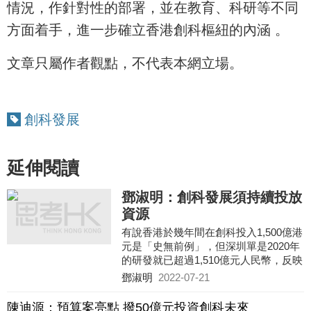
情況，作針對性的部署，並在教育、科研等不同
方面着手，進一步確立香港創科樞紐的內涵 。
文章只屬作者觀點，不代表本網立場。
創科發展
延伸閱讀
鄧淑明：創科發展須持續投放
資源
有說香港於幾年間在創科投入1,500億港
元是「史無前例」，但深圳單是2020年
的研發就已超過1,510億元人民幣，反映
我們有必要認真審視研發投資的力度是
鄧淑明
2022-07-21
否足夠。
陳迪源：預算案亮點 撥50億元投資創科未來