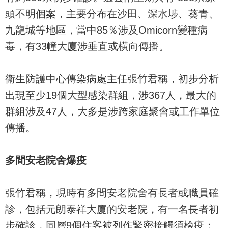
頭不明個案，主要分布在沙田、深水埗、葵青、
九龍城等地區，當中85％涉及Omicorn變種病
毒，有33幢大廈涉垂直或橫向傳播。
衞生防護中心傳染病處主任張竹君稱，初步分析
出現至少19個大型感染群組，涉367人，最大的
群組涉及47人，大多是涉跨家庭聚會或工作單位
傳播。
多間安老院舍爆疫
張竹君稱，現時有多間安老院舍有長者或職員確
診，包括元朗泰祥大廈的安老院，有一名長者初
步確診，同層9個住客被列作緊密接觸須檢疫；