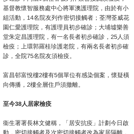
基督教懷智服務處中心將軍澳護理院，由於有小
組活動，14名院友列作密切接觸者；荃灣荃威花
園仁愛護理院，有護理員初步確診；大埔墟樂善
堂朱定昌護理院，有一名長者初步確診，25人須
檢疫；上環郭羅桂珍護老院，有兩名長者初步確
診，全院75名院友須檢疫。
富昌邨富悅樓2樓有5個單位有感染個案，懷疑橫
向傳播，2樓全層住戶須撤離。
至今38人居家檢疫
衞生署署長林文健稱，「居安抗疫」計劃今日啟
動，密切接觸者及次密切接觸者改為家居隔離，