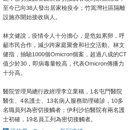
至今已向38人發出居家檢疫令；竹篙灣社區隔離
設施亦開始接收病人。
林文健說，疫情令人十分擔心，是危如累卵，呼
籲市民合作，減少跨家庭聚會和社交活動。林文
健指，抽驗1000個Omicron個案，超過八成的CT
值少於30，即病毒量較高，代表Omicron傳播力
十分高。
醫院管理局總行政經理李立業稱，1名屯門醫院
醫生、4名護士、13名病人服務助理確診，10多
名職員列為密切接觸者；伊利沙伯醫院有兩名護
士初確，19名員工列為密切接觸者。