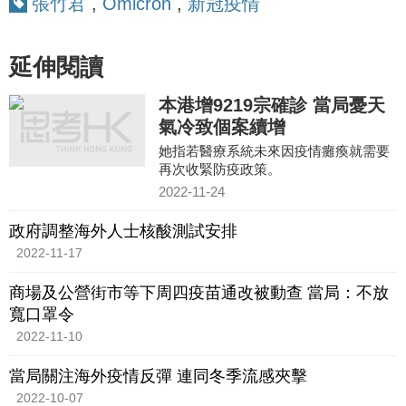
張竹君
,
Omicron
,
新冠疫情
延伸閱讀
本港增9219宗確診 當局憂天
氣冷致個案續增
她指若醫療系統未來因疫情癱瘓就需要
再次收緊防疫政策。
2022-11-24
政府調整海外人士核酸測試安排
2022-11-17
商場及公營街市等下周四疫苗通改被動查 當局：不放
寬口罩令
2022-11-10
當局關注海外疫情反彈 連同冬季流感夾擊
2022-10-07