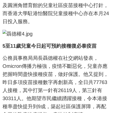
及圓洲角體育館的兒童社區疫苗接種中心打針，
而香港大學駐港怡醫院兒童接種中心亦在本月24
日投入服務。
5至11歲兒童今日起可預約接種復必泰疫苗
公務員事務局局長聶德權在社交網站發表，
Omicron傳播力極強，疫情不斷惡化，兒童亦應
把握時間盡快接種疫苗，做好保護。他又提到，
昨日多項疫苗接種數字再創新高，全日共77763
人接種，其中打第一針有26119人，第三針有
30311人。他期望市民繼續踴躍接種，令本港接
種率盡快提升到9成，築起社區保護屏障，再配