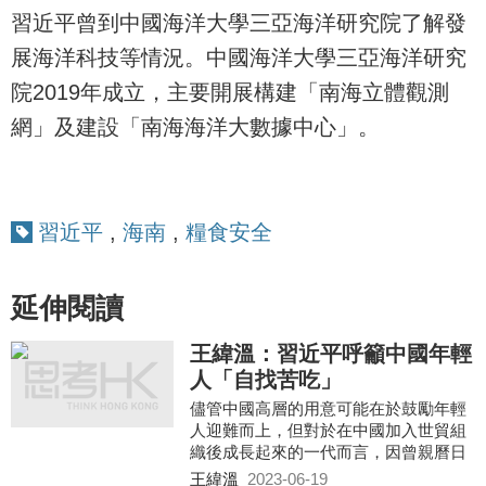
習近平曾到中國海洋大學三亞海洋研究院了解發
展海洋科技等情況。中國海洋大學三亞海洋研究
院2019年成立，主要開展構建「南海立體觀測
網」及建設「南海海洋大數據中心」。
習近平
,
海南
,
糧食安全
延伸閱讀
王緯溫：習近平呼籲中國年輕
人「自找苦吃」
儘管中國高層的用意可能在於鼓勵年輕
人迎難而上，但對於在中國加入世貿組
織後成長起來的一代而言，因曾親曆日
益繁榮的社會經濟環境，相信很難接受
王緯溫
2023-06-19