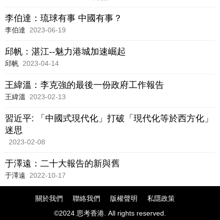
榮景不再的嚴酷現實，對為何要放棄安
穩轉而選擇吃苦，也會有許多不解和焦
李伯達：琉球有事 中國有事？
慮。
李伯達
2023-06-19
邱帆：湛江--魅力港城加速崛起
邱帆
2023-04-14
王緯溫：李克強的最後一份政府工作報告
王緯溫
2023-02-13
習近平: 「中國式現代化」打破「現代化等於西方化」
迷思
2023-02-08
于澤遠：二十大報告的新與舊
于澤遠
2022-10-17
關於我們
聯絡我們
版權聲明
私隱政策
©2024 思考香港. All rights reserved.