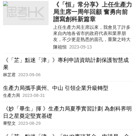
《「恒」常分享》上任生產力
局主席一周年回顧 奮勇向前
譜寫創科新篇章
上任生產力局主席以來，我會見了許多
來自內地各省市的政府代表和業界朋
友，不少更是熟悉的面孔，重聚之時大
家除了分享如何捱過疫情，更是共商如
陳祖恒
2023-09-13
何以香港所長，服務國家所需，無不對
未來充滿期盼。較早前，國務院公布
《「芷」點迷「津」》專利申請資助計劃保護智慧成
《河套深港科技創新合作區深圳園區發
果
展規劃》，提出了一系列措施，包括如
林芷君
2023-09-06
何協同香港推進國際科技創新，為港深
兩地的合作注入了新動力，推上了新階
生產力局攜手廣州、中山 引領企業升級轉型
梯。生產力局非常歡迎相關規劃，也十
分感謝中央及深圳巿人民政府對河套深
生產力局
2023-08-31
港科技創新合作區發展的大力支持，未
來將全力配合並推動粵港澳大灣區創科
《妙「畢生」揮 》生產力局夏季實習計劃 為創科界明
高質量發展。
日之星奠定堅實基礎
畢堅文
2023-08-29