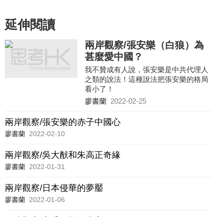
延伸閱讀
兩岸觀察/張安樂（白狼）為
甚麼愛中國？
我不贊成有人說，張安樂是中共代理人
之類的說法！這種說法把張安樂的格局
看小了！
張安樂的心中只有一個中國，1949年以
廖書蘭
2022-02-25
後國民黨到台灣，以張安樂的說法，這
是自家人的兄弟打架，打輸的一方就要
兩岸觀察/張安樂的赤子中國心
服從打贏的一方
廖書蘭
2022-02-10
兩岸觀察/吳大猷和朱高正奇緣
廖書蘭
2022-01-31
兩岸觀察/日本侵華的夢靨
廖書蘭
2022-01-06