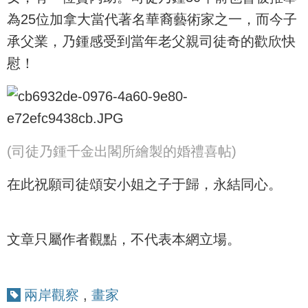
為25位加拿大當代著名華裔藝術家之一，而今子
承父業，乃鍾感受到當年老父親司徒奇的歡欣快
慰！
(司徒乃鍾千金出閣所繪製的婚禮喜帖)
在此祝願司徒頌安小姐之子于歸，永結同心。
文章只屬作者觀點，不代表本網立場。
兩岸觀察
,
畫家