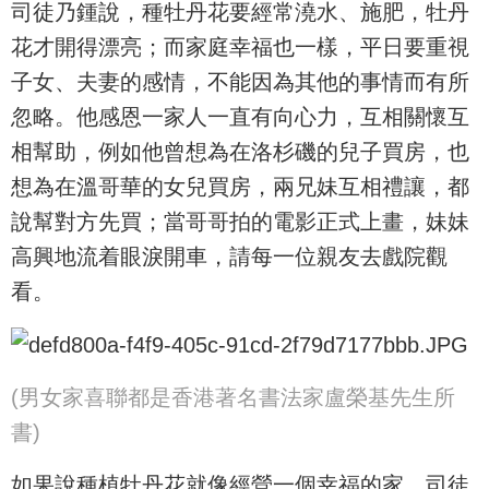
司徒乃鍾說，種牡丹花要經常澆水、施肥，牡丹
花才開得漂亮；而家庭幸福也一樣，平日要重視
子女、夫妻的感情，不能因為其他的事情而有所
忽略。他感恩一家人一直有向心力，互相關懷互
相幫助，例如他曾想為在洛杉磯的兒子買房，也
想為在溫哥華的女兒買房，兩兄妹互相禮讓，都
說幫對方先買；當哥哥拍的電影正式上畫，妹妹
高興地流着眼淚開車，請每一位親友去戲院觀
看。
(男女家喜聯都是香港著名書法家盧榮基先生所
書)
如果說種植牡丹花就像經營一個幸福的家，司徒