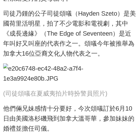
司徒乃鍾的公子司徒頌㬢（Hayden Szeto）是美
國荷里活明星，拍了不少電影和電視劇，其中
《成長邊緣》（The Edge of Seventeen）是近
年叫好又叫座的代表作之一。頌㬢今年被推舉為
加拿大16位亞裔文化人物代表之一。
(司徒頌㬢在夏威夷拍片時扮警員照片)
他們倆兄妹感情十分要好，今次頌㬢訂於6月10
日由美國洛杉磯飛到加拿大溫哥華，參加妹妹的
婚禮並擔任司儀。