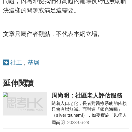
問題，因為即使我們有高超的輔導技巧也無助解
決這樣的問題或滿足這需要。
文章只屬作者觀點，不代表本網立場。
社工
,
基層
延伸閱讀
周尚明：社區老人評估服務
隨着人口老化，長者對醫療系統的依賴
只會有增無減。面對這「銀色海嘯」
（silver tsunami），如要實施「以病人
為中心」的可持續醫療服務，「社區老
周尚明
2023-06-28
人評估服務」實為重要的一環，政府需