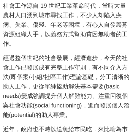
社會工作源自 19 世紀工業革命時代，當時大量
農村人口湧到城市尋找工作，不少人却陷入疾
病、失業、傷殘、年老等困境，有心人自發籌募
資源組織人手，以義務方式幫助貧困無助者的工
作。
經過整個世紀的社會發展，經濟進步，今天的社
會工作已發展成有完整工作守則，有不同介入方
法(即個案/小組/社區工作)理論基礎，分工清晰的
助人工作，更從單純協助解決基本需要(basic
needs)變成強調提升個人解難能力、注重回復個
案社會功能(social functioning)，進而發展個人潛
能(potential)的助人專業。
近年，政府也不時以送魚給巿民吃，來比喻為市