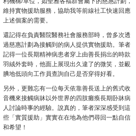
利機構/單位，如聖雅各褔群會屬下的慈惠計劃，
維持實物援助服務，協助我等前線社工快速回應
上述個案的需要。
還記得在負責醫院醫務社會服務部時，曾多次透
過慈惠計劃為接觸到的病人提供實物援助。筆者
記得一位長期精神病患者穿上由善長捐出的時款
羽絨外套時，他面上展現出久違了的微笑，並靦
腆地低頭向工作員查詢自己是否穿得好看。
另外，更難忘有一位每天依靠善長送上的舊式收
音機來接觸病牀以外世界的四肢癱瘓長期卧牀病
人討論時事的經驗。說真的，筆者深深感受到這
些「實質援助」實實在在地為他們尋回一點自信
和希望！