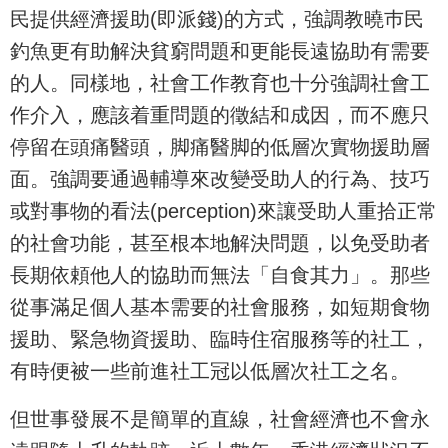
民提供經濟援助(即派錢)的方式，強調教曉巿民
釣魚更有助解決貧窮問題和更能長遠協助有需要
的人。同樣地，社會工作教育也十分強調社會工
作介入，應該着重問題的徵結和成因，而不應只
停留在頭痛醫頭，脚痛醫脚的低層次實物援助層
面。強調要通過輔導來改變受助人的行為、技巧
或對事物的看法(perception)來讓受助人重拾正常
的社會功能，甚至根本地解決問題，以免受助者
長期依頼他人的協助而無法「自食其力」。那些
從事滿足個人基本需要的社會服務，如短期食物
援助、緊急物資援助、臨時住宿服務等的社工，
有時便被一些前進社工冠以低層次社工之名。
但世事發展不是簡單的直線，社會經濟也不會永