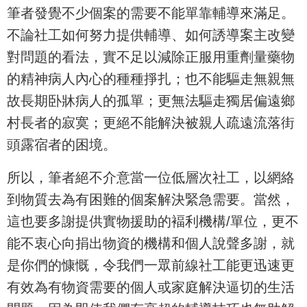
筆者發覺不少個案的需要不能單靠輔導來滿足。
不論社工如何努力提供輔導、如何誘導案主改變
對問題的看法，實不足以減除正服用重劑量藥物
的精神病人內心的種種掙扎；也不能驅走無親無
故長期卧牀病人的孤單；更無法驅走獨居偏遠鄉
村長者的寂寞；更絕不能解決被親人疏遠流落街
頭露宿者的困境。
所以，筆者絕不介意當一位低層次社工，以網絡
到物質去為有困難的個案解決緊急需要。當然，
這也要多謝提供實物援助的褔利機構/單位，更不
能不衷心向捐出物資的機構和個人說聲多謝，就
是你們的慷慨，令我們一眾前線社工能更迅速更
有效為有物資需要的個人或家庭解決逼切的生活