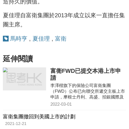
造持久的價值。
夏佳理自富衛集團於2013年成立以來一直擔任集
團主席。
馬時亨
,
夏佳理
,
富衛
延伸閱讀
富衛FWD已提交本港上市申
請
李澤楷旗下的保險公司富衛集團
（FWD）公布已向聯交所遞交主板上市
申請，摩根士丹利、高盛、招銀國際及
摩根大通擔任富衛集團聯席保薦人。
2022-03-01
富衛集團撤回到美國上市的計劃
2021-12-21