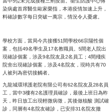
當中5位未完成接種三劑疫苗。衞生防護中心傳
染病處首席醫生歐家榮指，本港疫情加速上升，
料確診數字每日突破一萬宗，情況令人憂慮。
學校方面，當局今共接獲51間學校66宗陽性個
案，包括49名學生及17名教職員。5間老人院出
現確診個案，涉及9名院友及2名員工；4間殘疾
院舍出現確診個案，涉及4名院友，現時共有70
人被列為密切接觸者。
九龍城環球護老院有限公司有62名院友及28名員
工，當中3樓有2名護理員確診，最後上班日為昨
天，昨日放工出現輕微病徵，其後做核酸 測試確
診，同層有4名院友確診，已安排31名院友撤