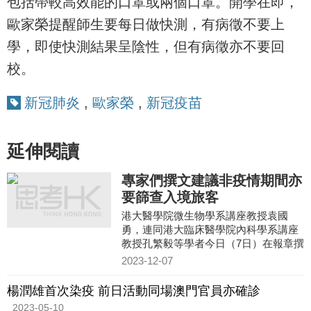
包括帶較高效能的口罩或兩個口罩。開學在即，
歐家榮提醒師生要每日做快測，有病徵不要上
學，即使快測結果呈陰性，但有病徵亦不要回
校。
新冠肺炎
,
歐家榮
,
新冠疫苗
延伸閱讀
專家們撰文建議非疫情期間亦
要篩查入境旅客
港大醫學院微生物學系講座教授袁國
勇，連同港大臨床醫學院內科學系講座
教授孔繁毅等學者今日（7日）在報章撰
文，就香港未來應對疫情提出建議，指
2023-12-07
沒有人會知道大疫症何時再
楊潤雄首次染疫 前日活動同場澳門官員亦確診
2023-05-10