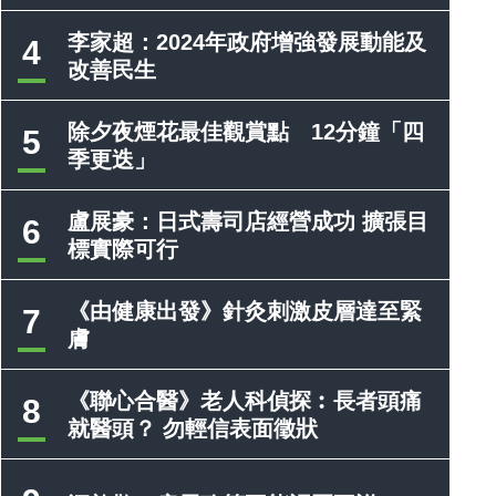
李家超：2024年政府增強發展動能及
4
改善民生
除夕夜煙花最佳觀賞點 12分鐘「四
5
季更迭」
盧展豪：日式壽司店經營成功 擴張目
6
標實際可行
《由健康出發》針灸刺激皮層達至緊
7
膚
《聯心合醫》老人科偵探︰長者頭痛
8
就醫頭？ 勿輕信表面徵狀