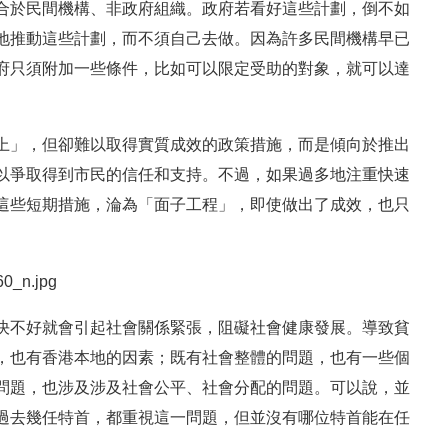
合於民間機構、非政府組織。政府若看好這些計劃，倒不如
地推動這些計劃，而不須自己去做。因為許多民間機構早已
府只須附加一些條件，比如可以限定受助的對象，就可以達
上」，但卻難以取得實質成效的政策措施，而是傾向於推出
以爭取得到市民的信任和支持。不過，如果過多地注重快速
這些短期措施，淪為「面子工程」，即使做出了成效，也只
決不好就會引起社會關係緊張，阻礙社會健康發展。導致貧
，也有香港本地的因素；既有社會整體的問題，也有一些個
問題，也涉及涉及社會公平、社會分配的問題。可以說，並
過去幾任特首，都重視這一問題，但並沒有哪位特首能在任