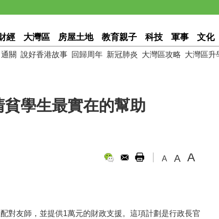
財經
大灣區
房屋土地
教育親子
科技
軍事
文化
通關
說好香港故事
回歸周年
新冠肺炎
大灣區攻略
大灣區升
清貧學生最實在的幫助
A
A
A
中生配對友師，並提供1萬元的財政支援。這項計劃是行政長官