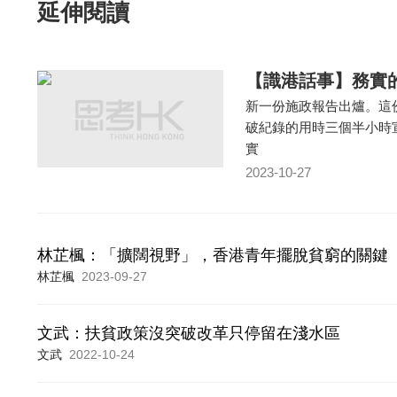
延伸閱讀
【識港話事】務實
新一份施政報告出爐。這
破紀錄的用時三個半小時
實
2023-10-27
林芷楓：「擴闊視野」，香港青年擺脫貧窮的關鍵
林芷楓
2023-09-27
文武：扶貧政策沒突破改革只停留在淺水區
文武
2022-10-24