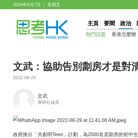
2026年8月7日 ｜ 星期五
主頁
要聞
政治
熱門話題:
香港怎麼辦
文武：協助告別劏房才是對
2022-08-29
文武
學研社成員
政府推出「共創明Teen」計劃，為2000名居劏房的初