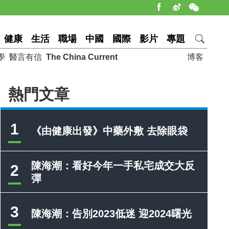
健康
生活
職場
中國
國際
影片
專題
學
醫言有信
The China Current
博客
熱門文章
1
《由健康出發》中藥外敷 去除眼袋
陳海潮：看好今年一手私宅成交大反
2
彈
3
陳海潮：告別2023低迷 迎2024曙光