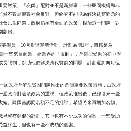
重要對策。「友師」配對並不是新鮮事，一些民間機構和非
雖然不致於遭致社會反對，但終究不能視為解決貧窮問題的
社會民生問題，政府仍須有全面的政策，根治這一問題。對
別劏房。
招募學員，10月舉辦迎新活動。計劃為期1年，目標是為
，讓一些來自商業、專業界的「友師」，為這些受助的初中學
成長限制，以助他們解決跨代貧窮的問題。計劃還將向每位
新一屆政府為解決貧困問題推出的首個重要政策措施，由政府
一屆政府對這項政策的重視。但政策推出後，已經引來一些
太短。陳國基認同名額不足的批評，希望將來再增加名額。
織早就有類似的計劃，其中也有不少成功的個案，一些受助
受益終生，但也有一些不成功的個案。