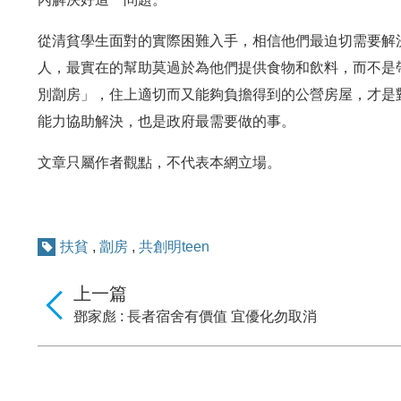
從清貧學生面對的實際困難入手，相信他們最迫切需要解
人，最實在的幫助莫過於為他們提供食物和飲料，而不是
別劏房」，住上適切而又能夠負擔得到的公營房屋，才是
能力協助解決，也是政府最需要做的事。
文章只屬作者觀點，不代表本網立場。
扶貧
,
劏房
,
共創明teen
上一篇
鄧家彪 : 長者宿舍有價值 宜優化勿取消