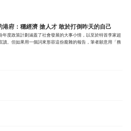
的港府：穩經濟 搶人才 敢於打倒昨天的自己
份年度政策計劃涵蓋了社會發展的大事小情，以至於特首李家超
宣讀。但如果用一個詞來形容這份龐雜的報告，筆者願意用「務