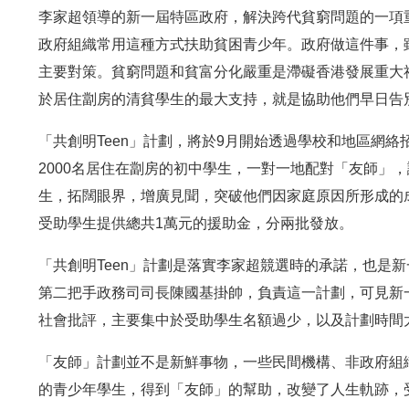
李家超領導的新一屆特區政府，解決跨代貧窮問題的一項
政府組織常用這種方式扶助貧困青少年。政府做這件事，
主要對策。貧窮問題和貧富分化嚴重是滯礙香港發展重大
於居住劏房的清貧學生的最大支持，就是協助他們早日告
「共創明Teen」計劃，將於9月開始透過學校和地區網絡
2000名居住在劏房的初中學生，一對一地配對「友師」
生，拓闊眼界，增廣見聞，突破他們因家庭原因所形成的
受助學生提供總共1萬元的援助金，分兩批發放。
「共創明Teen」計劃是落實李家超競選時的承諾，也是
第二把手政務司司長陳國基掛帥，負責這一計劃，可見新
社會批評，主要集中於受助學生名額過少，以及計劃時間
「友師」計劃並不是新鮮事物，一些民間機構、非政府組
的青少年學生，得到「友師」的幫助，改變了人生軌跡，