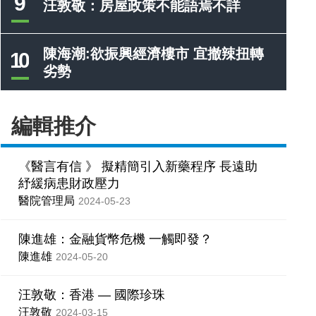
9
汪敦敬：房屋政策不能語焉不詳
陳海潮:欲振興經濟樓市 宜撤辣扭轉
10
劣勢
編輯推介
《醫言有信 》 擬精簡引入新藥程序 長遠助
紓緩病患財政壓力
醫院管理局
2024-05-23
陳進雄：金融貨幣危機 一觸即發？
陳進雄
2024-05-20
汪敦敬：香港 — 國際珍珠
汪敦敬
2024-03-15