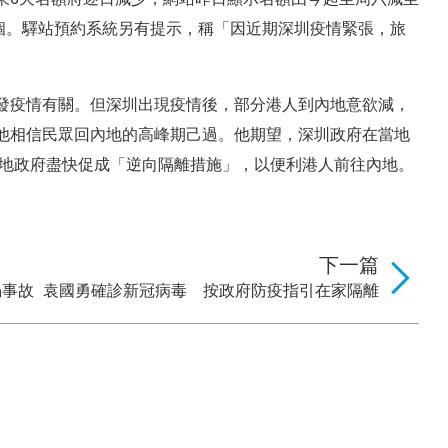
00個。驛站預約系統另有提示，稱「因近期深圳疫情緊張，旅
發疫情有關。但深圳出現疫情後，部分港人到內地意欲減，
他相信民眾回內地的高峰期己過。他期望，深圳政府在當地
兩地政府盡快促成「逆向隔離措施」，以便利港人前往內地。
下一篇
塌事故
袁國勇確診新冠病毒 按政府防疫指引在家隔離