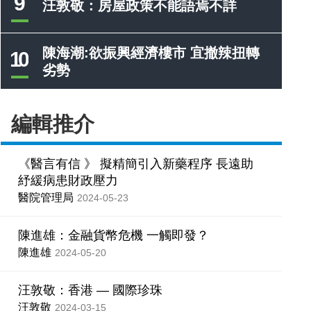
9
汪敦敬：房屋政策不能語焉不詳
陳海潮:欲振興經濟樓市 宜撤辣扭轉
10
劣勢
編輯推介
《醫言有信 》 擬精簡引入新藥程序 長遠助
紓緩病患財政壓力
醫院管理局
2024-05-23
陳進雄：金融貨幣危機 一觸即發？
陳進雄
2024-05-20
汪敦敬：香港 — 國際珍珠
汪敦敬
2024-03-15