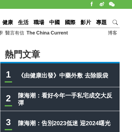
健康
生活
職場
中國
國際
影片
專題
學
醫言有信
The China Current
博客
熱門文章
1
《由健康出發》中藥外敷 去除眼袋
陳海潮：看好今年一手私宅成交大反
2
彈
3
陳海潮：告別2023低迷 迎2024曙光