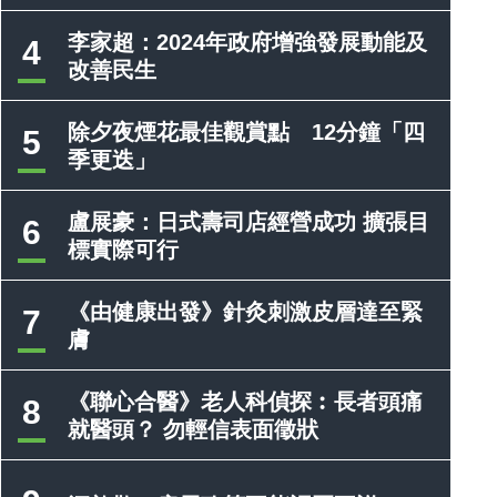
李家超：2024年政府增強發展動能及
4
改善民生
除夕夜煙花最佳觀賞點 12分鐘「四
5
季更迭」
盧展豪：日式壽司店經營成功 擴張目
6
標實際可行
《由健康出發》針灸刺激皮層達至緊
7
膚
《聯心合醫》老人科偵探︰長者頭痛
8
就醫頭？ 勿輕信表面徵狀