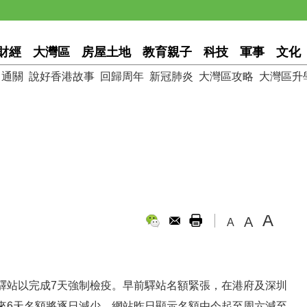
財經
大灣區
房屋土地
教育親子
科技
軍事
文化
通關
說好香港故事
回歸周年
新冠肺炎
大灣區攻略
大灣區升
A
A
A
驛站以完成7天強制檢疫。早前驛站名額緊張，在港府及深圳
來6天名額將逐日減少，網站昨日顯示名額由今起至周六減至