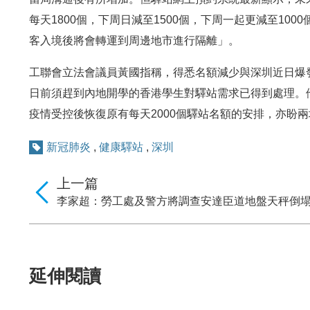
每天1800個，下周日減至1500個，下周一起更減至10
客入境後將會轉運到周邊地市進行隔離」。
工聯會立法會議員黃國指稱，得悉名額減少與深圳近日爆
日前須趕到內地開學的香港學生對驛站需求已得到處理。
疫情受控後恢復原有每天2000個驛站名額的安排，亦盼
新冠肺炎
,
健康驛站
,
深圳
上一篇
李家超：勞工處及警方將調查安達臣道地盤天秤倒
延伸閱讀