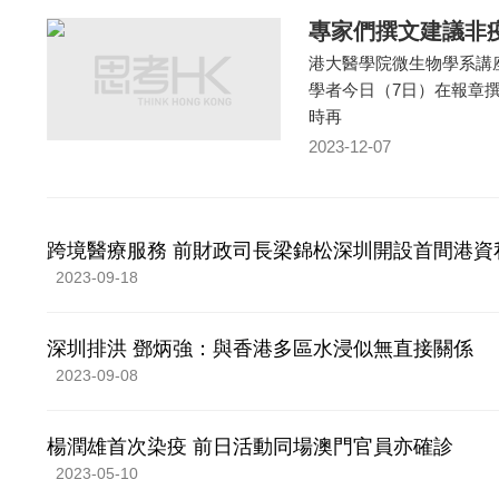
專家們撰文建議非
港大醫學院微生物學系講
學者今日（7日）在報章
時再
2023-12-07
跨境醫療服務 前財政司長梁錦松深圳開設首間港資
2023-09-18
深圳排洪 鄧炳強：與香港多區水浸似無直接關係
2023-09-08
楊潤雄首次染疫 前日活動同場澳門官員亦確診
2023-05-10