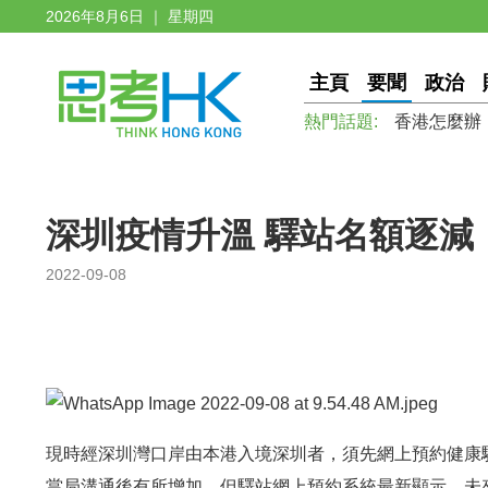
2026年8月6日 ｜ 星期四
主頁
要聞
政治
熱門話題:
香港怎麼辦
深圳疫情升溫 驛站名額逐減
2022-09-08
現時經深圳灣口岸由本港入境深圳者，須先網上預約健康
當局溝通後有所增加。但驛站網上預約系統最新顯示，未