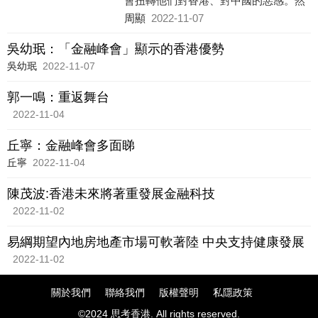
會扭轉他們對香港、對中國的惡感。然
而，香港只要繼續有賺錢的機會，用不
周顯
2022-11-07
著邀請參加甚麼峰會，他們照樣會來香
港投資。
吳幼珉：「金融峰會」顯示的香港優勢
吳幼珉
2022-11-07
郭一鳴：重返舞台
2022-11-04
丘寧：金融峰會多面睇
丘寧
2022-11-04
陳茂波:香港未來將著重發展金融科技
2022-11-02
易綱期望內地房地產市場可軟著陸 中央支持健康發展
2022-11-02
關於我們
聯絡我們
版權聲明
私隱政策
©2024 思考香港. All rights reserved.