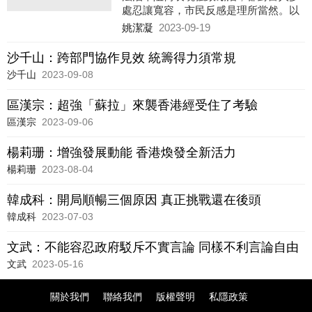
處忍讓寬容，市民反感是理所當然。以
立場先行無視富人違法的立法會大黨，
姚潔凝
2023-09-19
處處泛化國安問題，不但令市民對國安
法反感，市民的不滿無處宣洩，違法僭
沙千山：跨部門協作見效 統籌得力須常規
建無法解決，只會加劇市民對現屆政府
沙千山
2023-09-08
和立法會的不滿。
區漢宗：超強「蘇拉」來襲香港經受住了考驗
區漢宗
2023-09-06
楊莉珊：增強發展動能 香港煥發全新活力
楊莉珊
2023-08-04
韓成科：開局順暢三個原因 真正挑戰還在後頭
韓成科
2023-07-03
文武：不能容忍政府駁斥不實言論 同樣不利言論自由
文武
2023-05-16
關於我們
聯絡我們
版權聲明
私隱政策