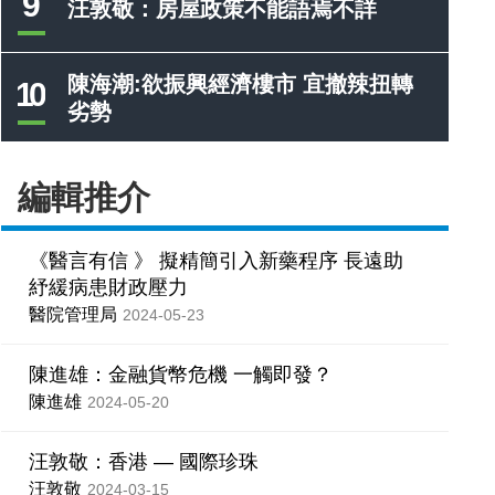
9
汪敦敬：房屋政策不能語焉不詳
陳海潮:欲振興經濟樓市 宜撤辣扭轉
10
劣勢
編輯推介
《醫言有信 》 擬精簡引入新藥程序 長遠助
紓緩病患財政壓力
醫院管理局
2024-05-23
陳進雄：金融貨幣危機 一觸即發？
陳進雄
2024-05-20
汪敦敬：香港 — 國際珍珠
汪敦敬
2024-03-15