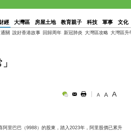
財經
大灣區
房屋土地
教育親子
科技
軍事
文化
通關
說好香港故事
回歸周年
新冠肺炎
大灣區攻略
大灣區升
常」
A
A
A
里巴巴（9988）的股東，踏入2023年，阿里股價已累升