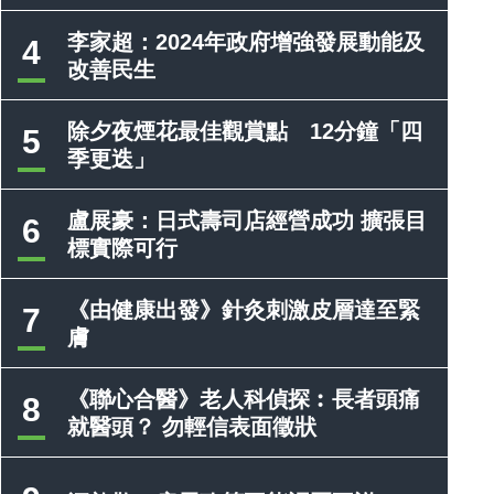
李家超：2024年政府增強發展動能及
4
改善民生
除夕夜煙花最佳觀賞點 12分鐘「四
5
季更迭」
盧展豪：日式壽司店經營成功 擴張目
6
標實際可行
《由健康出發》針灸刺激皮層達至緊
7
膚
《聯心合醫》老人科偵探︰長者頭痛
8
就醫頭？ 勿輕信表面徵狀