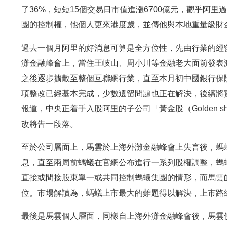
了36%，短短15個交易日市值進漲6700億元，觀乎阿
團的控制權，他個人更來港度歲，並傳他與本地重量級財
過去一個月阿里的好消息可算是全方位性，先由行業的經營
灘金融峰會上，當住王岐山、周小川等金融老大面前發表
之後逐步擴散至整個互聯網行業，直至本月初中國銀行保
項整改已經基本完成，少數遺留問題也正在解決，後續將
報道，中央正着手入股阿里的子公司「黃金股（Golden 
改將告一段落。
至於公司層面上，馬雲於上海外灘金融峰會上失言後，螞
息，直至兩周前螞蟻在官網公布進行一系列股權調整，螞
直接或間接股東單一或共同控制螞蟻集團的情形，而馬雲的
位。市場解讀為，螞蟻上市最大的難題得以解決，上市路
最後是馬雲個人層面，同樣自上海外灘金融峰會後，馬雲