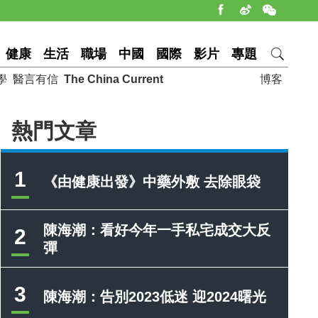
健康
生活
職場
中國
國際
影片
專題
學
醫言有信
The China Current
博客
熱門文章
1
《由健康出發》中藥外敷 去除眼袋
陳海潮：看好今年一手私宅成交大反
2
彈
3
陳海潮：告別2023低迷 迎2024曙光