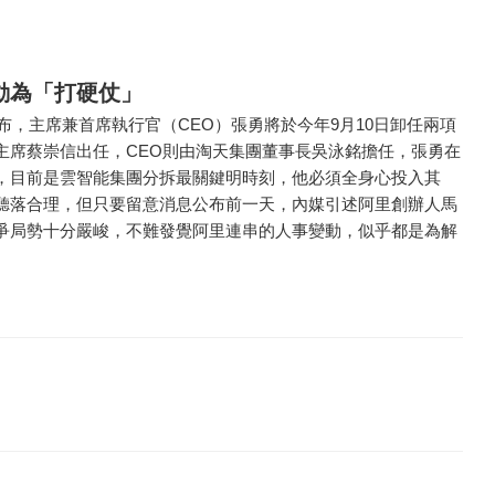
動為「打硬仗」
公布，主席兼首席執行官（CEO）張勇將於今年9月10日卸任兩項
主席蔡崇信出任，CEO則由淘天集團董事長吳泳銘擔任，張勇在
，目前是雲智能集團分拆最關鍵明時刻，他必須全身心投入其
聽落合理，但只要留意消息公布前一天，內媒引述阿里創辦人馬
爭局勢十分嚴峻，不難發覺阿里連串的人事變動，似乎都是為解