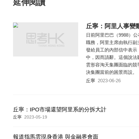
延伸閱讀
丘寧：阿里人事變
日前阿里巴巴（9988）
職務，阿里主席由執行副
發給員工的內部信中表示
中，因而請辭。這個說法
雲形容淘天集團面臨的競
決集團當前的困景而設。
丘寧
2023-06-26
丘寧：IPO市場還望阿里系的分拆大計
丘寧
2023-05-19
報道指馬雲現身香港 與金融界會面