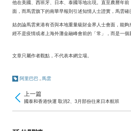
他在美國、西班牙、日本、泰國等地出現。直至農曆年前
面，而馬雲旗下的南華早報則引述知情人士證實，馬雲確
姑勿論馬雲來港有否與本地重量級財金界人士會面，能夠
經不是疫情或者上海外灘金融峰會前的「常」，而是一個
文章只屬作者觀點，不代表本網立場。
阿里巴巴
,
馬雲
上一篇
國泰和香港快運 取消2、3月部份往來日本航班