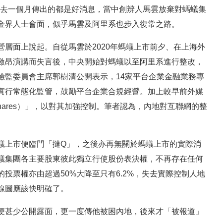
里過去一個月傳出的都是好消息，當中創辨人馬雲放棄對螞蟻集
金界人士會面，似乎馬雲及阿里系也步入復常之路。
層面上說起。自從馬雲於2020年螞蟻上市前夕、在上海外
激昂演講而失言後，中央開始對螞蟻以至阿里系進行整改，
險監委員會主席郭樹清公開表示，14家平台企業金融業務專
實行常態化監管，鼓勵平台企業合規經營。加上較早前外媒
shares）」，以對其加強控制。筆者認為，內地對互聯網的整
蟻上市便臨門「撻Q」，之後亦再無關於螞蟻上市的實際消
蟻集團各主要股東彼此獨立行使股份表決權，不再存在任何
投票權亦由超過50%大降至只有6.2%，失去實際控制人地
線圖應該快明確了。
便甚少公開露面，更一度傳他被困內地，後來才「被報道」