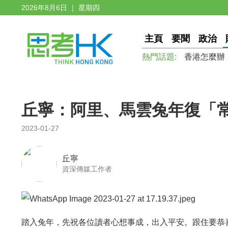
2026年8月6日 ｜ 星期四
主頁
要聞
政治
熱門話題:
香港怎麼辦
丘寧：阿里、馬雲兔年復「
2023-01-27
丘寧
資深傳媒工作者
踏入兔年，先祝各位讀者心想事成，出入平安。跟住要恭喜阿