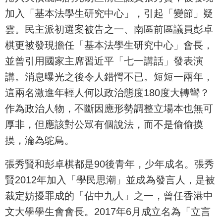
加入「基本法學生研究中心」，引起「變節」疑
雲。民主派初選案被告之一、南區前區議員彭卓
棋更被發現擔任「基本法學生研究中心」會長，
並曾引用國家主席習近平「七一講話」發表演
講。消息曝光之後令人錯愕不已。短短一兩年，
這兩名激進年輕人何以政治態度180度大轉彎？
作為政治人物，不斷因應形勢調整立場本也無可
厚非，但應該對公眾有個說法，而不是偷偷摸
摸，淪為鴕鳥。
張秀賢和彭卓棋都是90後青年，少年成名。張秀
賢2012年加入「學民思潮」並成為發言人，是被
裁定妨擾罪成的「佔中九人」之一，曾任香港中
文大學學生會會長。2017年6月成立名為「立言