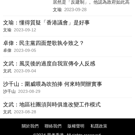
居然是「反建制」。他認為政府如此高
調要拉人封鋪，一定是有「不可告人」
文瑜
2023-09-28
的理由，所以他要繼續支持。這種想法
不禁令我啞然。原來被騙都有政治理
文瑜：懂得質疑「香港議會」是好事
由。
文瑜
2023-09-12
卓偉：民主黨四面楚歌孰令致之？
卓偉
2023-09-05
文武：風災後的過度自我宣傳令人反感
文武
2023-09-04
沙千山：圍威喂為吹拍捧 何來時間辦實事
沙千山
2023-08-29
文武：地區社團須與時俱進改變工作模式
文武
2023-08-28
關於我們
聯絡我們
版權聲明
私隱政策
©2024 思考香港. All rights reserved.