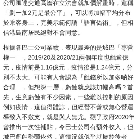
公司匯達交通高層在立法會就加價解畫時，還稱
「劃一加2元是最公平」，可以將加幅平均分布
於乘客身上，完美示範何謂「語言偽術」，但相
信港島南居民絕對不會同意。
根據各巴士公司業續，表現最差的是城巴「專營
權一」，2019/20及2020/21兩個年度也蝕逾億
元，疫情前是1.16億元，疫情後是1.24億元，分
別不太大。可能有人會認為「蝕錢所以加多啲好
合理」，但想深一層，虧蝕就應該加幅高嗎？首
先，生意虧蝕有不少因素，一些難以控制的原因
例如疫情，這值得體諒，但經營不善或無心營運
導致入不敷支，就是與人無尤。觀乎政府2020年
曾推出一次性補貼，令巴士公司有額外收入，但
城巴虧蝕勢頭依然，這情況就似乎就屬於後者