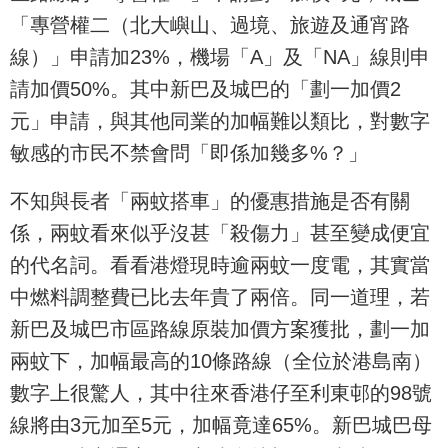
「專營權二（北大嶼山、過境、旅遊及通宵路
線）」申請加23%，機場「A」及「NA」線則申
請加價50%。其中新巴及城巴的「劃一加價2
元」申請，與其他同業的加幅難以類比，對數字
敏感的市民不禁會問「即係加幾多%？」
不知與長者「兩蚊搭車」的優惠措施是否有關
係，兩蚊看來似乎沒甚「殺傷力」甚至變成便宜
的代名詞。看看港燈現時逾兩蚊一度電，其實當
中燃料調整費已比去年貴了兩倍。同一道理，若
新巴及城巴市區路線原裝加價方案獲批，劃一加
兩蚊下，加幅最高的10條路線（全位於港島南）
數字上很驚人，其中往來香港仔至利東邨的98號
線將由3元加至5元，加幅竟達65%。新巴城巴母