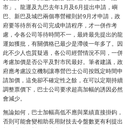
市」。龍運及九巴去年1月及6月提出申請，嶼
巴、新巴及城巴兩個專營權則於9月才申請，政
府要等待所有公司完成申請程序，才一併作考
慮，令各公司等待時間不一，最終最先提出的龍
運如獲批，有關價格已最少是滯後一年多了。因
此不少人也質疑過，各公司經營情況不同，一併
考慮加價是否公平及對市民最好。筆者建議，政
府應考慮設立機制讓專營巴士公司按既定時間申
請加價，這免卻不確定性之餘，在可以定期持續
調整票價下，巴士公司要求超高加幅的誘因必然
會減少。
無論如何，巴士加幅高低不應與業績直接掛鈎，
否則可能會變相助長用財技去令盤數更有利提出