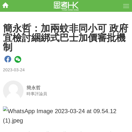
簡永哲：加兩蚊非同小可 政府
宜檢討綑綁式巴士加價審批機
制
2023-03-24
簡永哲
時事評論員