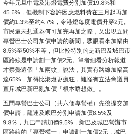
今年元旦中電及港燈電費分別加價19.8%和
45.6%，但機制下容許因應燃料費在三月起再加
價約1.3%至約4.7%，令港燈每度電價升穿2元。
市民還未想通為何可加完再加之際，又出現五間
專營巴士公司加價申請的新聞，驟眼看來加幅由
8.5%至50%不等，但比較特別的是新巴及城巴市
區路線是申請劃一加價2元。筆者細看分析報道
才察覺這個「加兩蚊」說法，其實有路線加幅高
達65%，加得比港燈更瘋狂，難怪有立法會議員
直斥城巴新巴亂加價「根本唔想做」。
五間專營巴士公司（共六個專營權）先後提交加
價申請，龍運及嶼巴分別申請加價8.5%及
9.8％，九巴申請加價9.5%，新巴及城巴營辦市
區路線的「專營權一」申請劃一加價2元，城巴