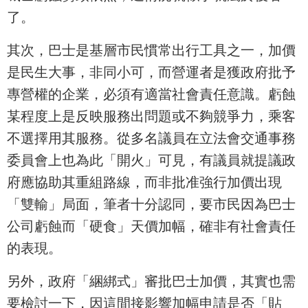
了。
其次，巴士是基層市民慣常出行工具之一，加價
是民生大事，非同小可，而營運者是獲政府批予
專營權的企業，必須有適當社會責任意識。虧蝕
某程度上是反映服務出問題或不夠競爭力，乘客
不選擇用其服務。從多名議員在立法會交通事務
委員會上也為此「開火」可見，有議員就提議政
府應協助其重組路線，而非批准強行加價出現
「雙輸」局面，筆者十分認同，要市民因為巴士
公司虧蝕而「硬食」天價加幅，確非有社會責任
的表現。
另外，政府「綑綁式」審批巴士加價，其實也需
要檢討一下，因這間接影響加幅申請是否「貼