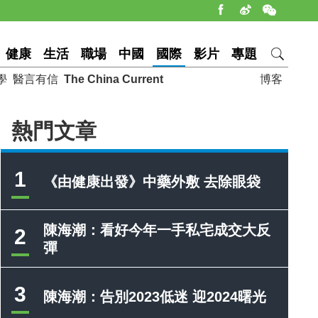
健康
生活
職場
中國
國際
影片
專題
學
醫言有信
The China Current
博客
熱門文章
1
《由健康出發》中藥外敷 去除眼袋
陳海潮：看好今年一手私宅成交大反
2
彈
3
陳海潮：告別2023低迷 迎2024曙光