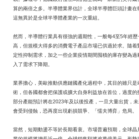
算的兩倍之多。半導體業界估計，全球半導體巨頭計畫在韓
這無異於是全球半導體產業的一次重組。
然而，半導體行業具有很強的週期性，一般每4至5年經
高，但規模大得多的消費電子產品市場已供過於求。隨着
定性抑制需求，加之一些企業疫情期間囤積的庫存變為過
入了需求下降期。
業界擔心，美歐推動供應鏈國產化過程中，其目的雖只是
術，但各國都會把保護或擴大自身利益放在首位，過度的
部分產能預計將在2023年及以後投產，一旦大量出貨，未
會受到侵蝕，恐再度出現虧損競爭、「懦夫博弈」危局。
當然，短期動盪不等於長期看衰。市場普遍預期，全球晶片
業的規模將增長近一倍，全球銷售額將逾萬億美元。形勢