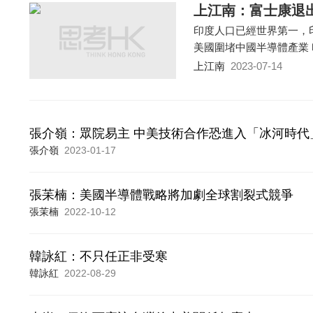
上江南：富士康退
印度人口已經世界第一，
美國圍堵中國半導體產業
上江南
2023-07-14
張介嶺：眾院易主 中美技術合作恐進入「冰河時代
張介嶺
2023-01-17
張苿楠：美國半導體戰略將加劇全球割裂式競爭
張茉楠
2022-10-12
韓詠紅：不只任正非受寒
韓詠紅
2022-08-29