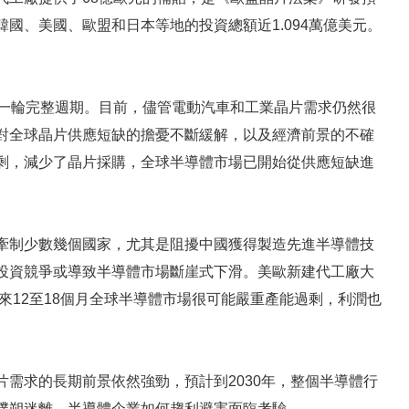
國、美國、歐盟和日本等地的投資總額近1.094萬億美元。
歷一輪完整週期。目前，儘管電動汽車和工業晶片需求仍然很
對全球晶片供應短缺的擔憂不斷緩解，以及經濟前景的不確
剩，減少了晶片採購，全球半導體市場已開始從供應短缺進
牽制少數幾個國家，尤其是阻擾中國獲得製造先進半導體技
投資競爭或導致半導體市場斷崖式下滑。美歐新建代工廠大
來12至18個月全球半導體市場很可能嚴重產能過剩，利潤也
需求的長期前景依然強勁，預計到2030年，整個半導體行
撲朔迷離，半導體企業如何趨利避害面臨考驗。