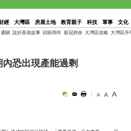
財經
大灣區
房屋土地
教育親子
科技
軍事
文化
通關
說好香港故事
回歸周年
新冠肺炎
大灣區攻略
大灣區升
期內恐出現產能過剩
A
A
A