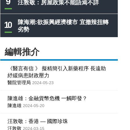
9
汪敦敬：房屋政策不能語焉不詳
陳海潮:欲振興經濟樓市 宜撤辣扭轉
10
劣勢
編輯推介
《醫言有信 》 擬精簡引入新藥程序 長遠助
紓緩病患財政壓力
醫院管理局
2024-05-23
陳進雄：金融貨幣危機 一觸即發？
陳進雄
2024-05-20
汪敦敬：香港 — 國際珍珠
汪敦敬
2024-03-15