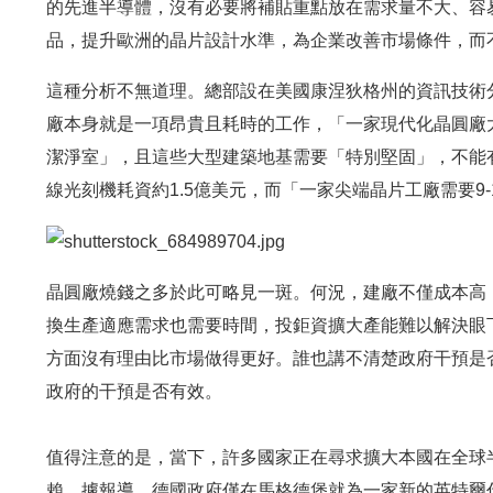
的先進半導體，沒有必要將補貼重點放在需求量不大、容
品，提升歐洲的晶片設計水準，為企業改善市場條件，而
這種分析不無道理。總部設在美國康涅狄格州的資訊技術
廠本身就是一項昂貴且耗時的工作，「一家現代化晶圓廠
潔淨室」，且這些大型建築地基需要「特別堅固」，不能
線光刻機耗資約1.5億美元，而「一家尖端晶片工廠需要9-
晶圓廠燒錢之多於此可略見一斑。何況，建廠不僅成本高
換生產適應需求也需要時間，投鉅資擴大產能難以解決眼
方面沒有理由比市場做得更好。誰也講不清楚政府干預是
政府的干預是否有效。
值得注意的是，當下，許多國家正在尋求擴大本國在全球
賴。據報導，德國政府僅在馬格德堡就為一家新的英特爾