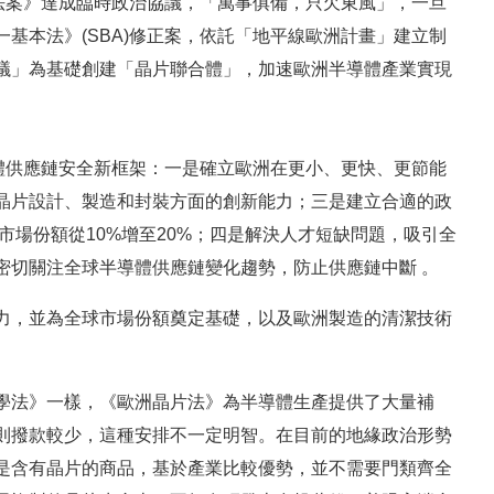
法案》達成臨時政治協議，「萬事俱備，只欠東風」，一旦
基本法》(SBA)修正案，依託「地平線歐洲計畫」建立制
議」為基礎創建「晶片聯合體」，加速歐洲半導體產業實現
體供應鏈安全新框架：一是確立歐洲在更小、更快、更節能
晶片設計、製造和封裝方面的創新能力；三是建立合適的政
市場份額從10%增至20%；四是解決人才短缺問題，吸引全
密切關注全球半導體供應鏈變化趨勢，防止供應鏈中斷 。
力，並為全球市場份額奠定基礎，以及歐洲製造的清潔技術
學法》一樣，《歐洲晶片法》為半導體生產提供了大量補
則撥款較少，這種安排不一定明智。在目前的地緣政治形勢
是含有晶片的商品，基於產業比較優勢，並不需要門類齊全