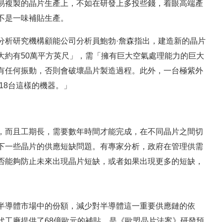
易複製的晶片生產上，不如在研發上多投些錢，着眼高端產
不是一味補貼生產。
分析研究機構顧能公司分析員鮑勃·詹森指出，建造新的晶片
大約有50萬平方英尺」，需「擁有巨大空氣處理能力的巨大
有任何振動，否則會破壞晶片製造過程。此外，一台極紫外
18台這樣的機器。」
，而且工期長，需要數年時間才能完成，在不同晶片之間切
下一些晶片的供應短缺問題。有專家分析，政府在管理供需
否能夠防止未來出現晶片短缺，或者如果出現更多的短缺，
半導體市場中的份額，減少對半導體這一重要供應鏈的依
代工廠提供了68億歐元的補貼，是《歐盟晶片法案》研發預