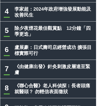
李家超：2024年政府增強發展動能及
4
改善民生
除夕夜煙花最佳觀賞點 12分鐘「四
5
季更迭」
盧展豪：日式壽司店經營成功 擴張目
6
標實際可行
《由健康出發》針灸刺激皮層達至緊
7
膚
《聯心合醫》老人科偵探︰長者頭痛
8
就醫頭？ 勿輕信表面徵狀