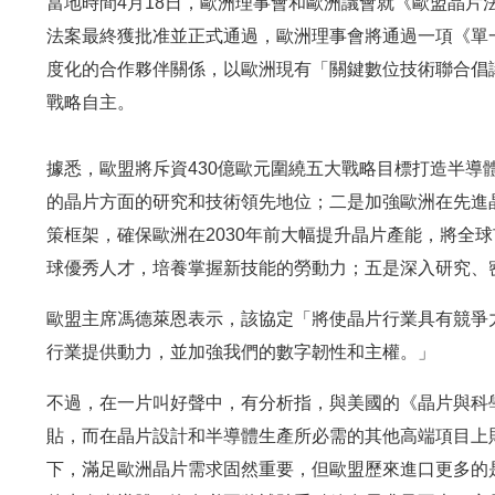
當地時間4月18日，歐洲理事會和歐洲議會就《歐盟晶片
法案最終獲批准並正式通過，歐洲理事會將通過一項《單一
度化的合作夥伴關係，以歐洲現有「關鍵數位技術聯合倡
戰略自主。
據悉，歐盟將斥資430億歐元圍繞五大戰略目標打造半導
的晶片方面的研究和技術領先地位；二是加強歐洲在先進
策框架，確保歐洲在2030年前大幅提升晶片產能，將全球
球優秀人才，培養掌握新技能的勞動力；五是深入研究、
歐盟主席馮德萊恩表示，該協定「將使晶片行業具有競爭
行業提供動力，並加強我們的數字韌性和主權。」
不過，在一片叫好聲中，有分析指，與美國的《晶片與科
貼，而在晶片設計和半導體生產所必需的其他高端項目上
下，滿足歐洲晶片需求固然重要，但歐盟歷來進口更多的