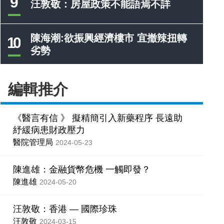
9
汪敦敬：房屋政策不能語焉不詳
陳海潮:欲振興經濟樓市 宜撤辣扭轉
10
劣勢
編輯推介
《醫言有信 》 擬精簡引入新藥程序 長遠助
紓緩病患財政壓力
醫院管理局
2024-05-23
陳進雄：金融貨幣危機 一觸即發？
陳進雄
2024-05-20
汪敦敬：香港 — 國際珍珠
汪敦敬
2024-03-15