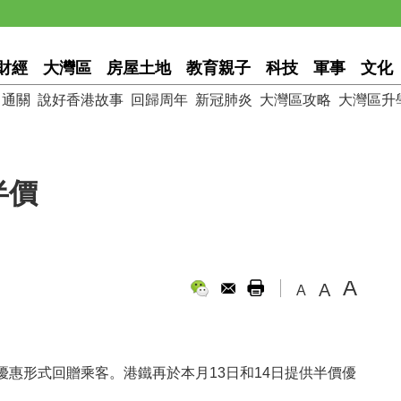
財經
大灣區
房屋土地
教育親子
科技
軍事
文化
通關
說好香港故事
回歸周年
新冠肺炎
大灣區攻略
大灣區升
半價
A
A
A
惠形式回贈乘客。港鐵再於本月13日和14日提供半價優