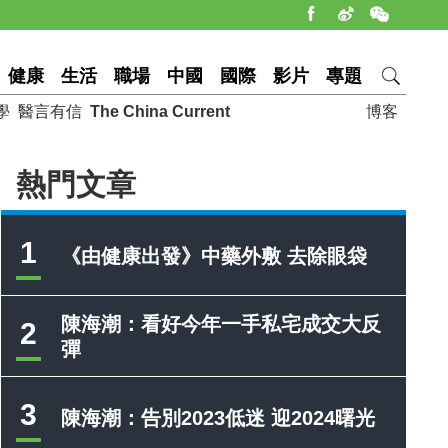
健康
生活
職場
中國
國際
影片
專題
學
醫言有信
The China Current
博客
熱門文章
1
《由健康出發》中藥外敷 去除眼袋
陳海潮：看好今年一手私宅成交大反
2
彈
3
陳海潮：告別2023低迷 迎2024曙光