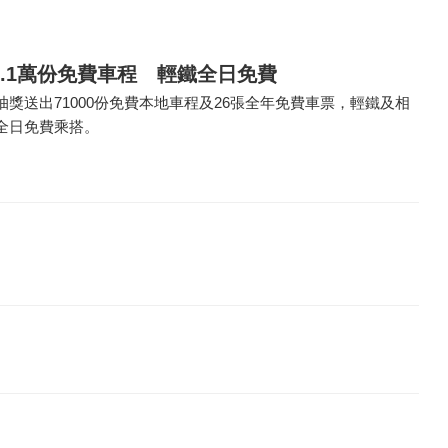
.1萬份免費車程 輕鐵全日免費
獎送出71000份免費本地車程及26張全年免費車票，輕鐵及相
全日免費乘搭。