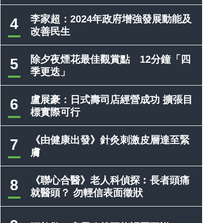
李家超：2024年政府增強發展動能及
4
改善民生
除夕夜煙花最佳觀賞點 12分鐘「四
5
季更迭」
盧展豪：日式壽司店經營成功 擴張目
6
標實際可行
《由健康出發》針灸刺激皮層達至緊
7
膚
《聯心合醫》老人科偵探︰長者頭痛
8
就醫頭？ 勿輕信表面徵狀