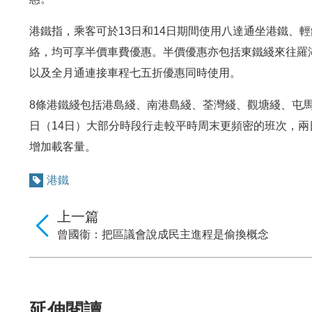
港鐵指，乘客可於13日和14日期間使用八達通坐港鐵、
絡，均可享半價車費優惠。半價優惠亦包括東鐵綫來往羅
以及全月通連接車程七五折優惠同時使用。
8條港鐵綫包括港島綫、南港島綫、荃灣綫、觀塘綫、屯馬
日（14日）大部分時段行走較平時周末更頻密的班次，兩
增加載客量。
港鐵
上一篇
曾國衞：把區議會說成民主進程是偷換概念
延伸閱讀