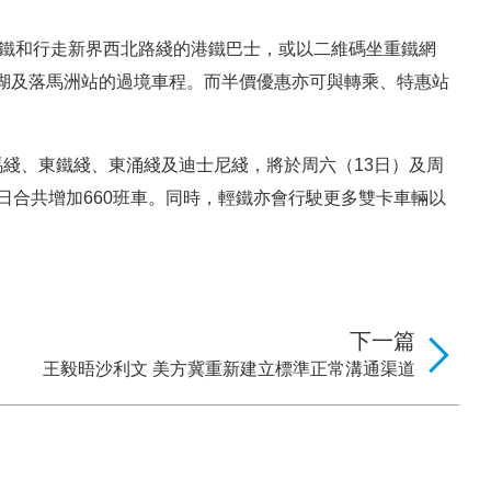
輕鐵和行走新界西北路綫的港鐵巴士，或以二維碼坐重鐵網
湖及落馬洲站的過境車程。而半價優惠亦可與轉乘、特惠站
綫、東鐵綫、東涌綫及迪士尼綫，將於周六（13日）及周
日合共增加660班車。同時，輕鐵亦會行駛更多雙卡車輛以
下一篇
王毅晤沙利文 美方冀重新建立標準正常溝通渠道