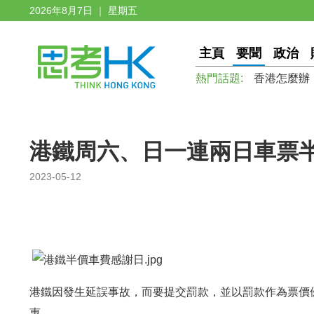
2026年8月7日 ｜ 星期五
主頁
要聞
政治
熱門話題:
香港怎麼辦
港鐵周六、日一連兩日車票
2023-05-12
港鐵因發生延誤事故，而要提交罰款，並以罰款作為票價優
惠。