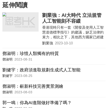
延伸閱讀
劉業強：AI大時代 立法規管
人工智能刻不容緩
香港現時只有一套《開發及使用人工智
慧道德標準指引》的建議，缺乏法律約
束力，相比之下，其他西方國家已經建
立了AI相關的法律基礎。
劉業強
2023-10-10
鄧淑明：珍惜人類獨有的特質
鄧淑明
2023-08-31
劉健宇：政府須進取規劃生成式人工智能
劉健宇
2023-08-25
鄧淑明：嶄新科技完善實景測繪
鄧淑明
2023-08-03
郭一鳴：你為AI進階做好準備了嗎？