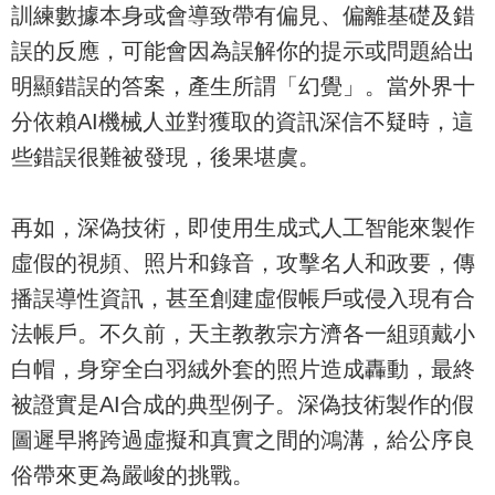
訓練數據本身或會導致帶有偏見、偏離基礎及錯
誤的反應，可能會因為誤解你的提示或問題給出
明顯錯誤的答案，產生所謂「幻覺」。當外界十
分依賴AI機械人並對獲取的資訊深信不疑時，這
些錯誤很難被發現，後果堪虞。
再如，深偽技術，即使用生成式人工智能來製作
虛假的視頻、照片和錄音，攻擊名人和政要，傳
播誤導性資訊，甚至創建虛假帳戶或侵入現有合
法帳戶。不久前，天主教教宗方濟各一組頭戴小
白帽，身穿全白羽絨外套的照片造成轟動，最終
被證實是AI合成的典型例子。深偽技術製作的假
圖遲早將跨過虛擬和真實之間的鴻溝，給公序良
俗帶來更為嚴峻的挑戰。