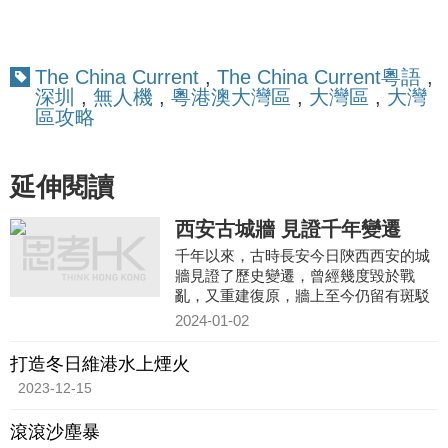
The China Current
,
The China Current粵語
,
深圳
,
無人機
,
粵港澳大灣區
,
大灣區
,
大灣
區攻略
延伸閱讀
西安古城牆 見證千年變遷
千年以來，古時長安今日陝西西安的城
牆見證了歷史變遷，曾經幾度毀於戰
亂，又重建復原，牆上至今仍留有斑駁
的痕迹。
2024-01-02
打造冬日維港水上煙火
2023-12-15
滾滾沙塵暴