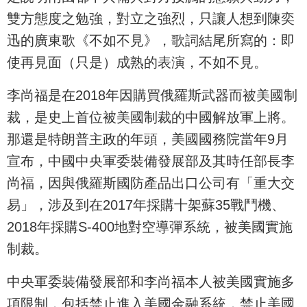
雙方態度之勉強，對立之強烈，只讓人想到陳奕
迅的廣東歌《不如不見》，歌詞結尾所寫的：即
使再見面（只是）成熟的表演，不如不見。
李尚福是在2018年因購買俄羅斯武器而被美國制
裁，是史上首位被美國制裁的中國解放軍上將。
那還是特朗普主政的年頭，美國國務院當年9月
宣布，中國中央軍委裝備發展部及其時任部長李
尚福，因與俄羅斯國防產品出口公司有「重大交
易」，涉及到在2017年採購十架蘇35戰鬥機、
2018年採購S-400地對空導彈系統，被美國實施
制裁。
中央軍委裝備發展部和李尚福本人被美國實施多
項限制，包括禁止進入美國金融系統，禁止美國