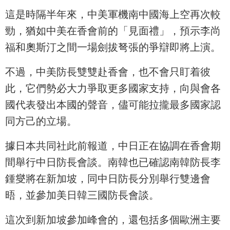
這是時隔半年來，中美軍機南中國海上空再次較
勁，猶如中美在香會前的「見面禮」，預示李尚
福和奧斯汀之間一場劍拔弩張的爭辯即將上演。
不過，中美防長雙雙赴香會，也不會只盯着彼
此，它們勢必大力爭取更多國家支持，向與會各
國代表發出本國的聲音，儘可能拉攏最多國家認
同方己的立場。
據日本共同社此前報道，中日正在協調在香會期
間舉行中日防長會談。南韓也已確認南韓防長李
鍾燮將在新加坡，同中日防長分別舉行雙邊會
晤，並參加美日韓三國防長會談。
這次到新加坡參加峰會的，還包括多個歐洲主要