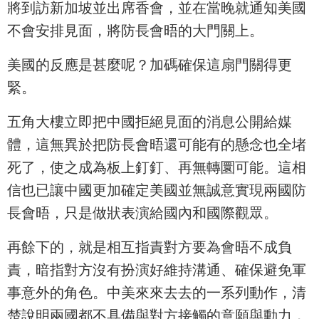
將到訪新加坡並出席香會，並在當晚就通知美國
不會安排見面，將防長會晤的大門關上。
美國的反應是甚麼呢？加碼確保這扇門關得更
緊。
五角大樓立即把中國拒絕見面的消息公開給媒
體，這無異於把防長會晤還可能有的懸念也全堵
死了，使之成為板上釘釘、再無轉圜可能。這相
信也已讓中國更加確定美國並無誠意實現兩國防
長會晤，只是做狀表演給國內和國際觀眾。
再餘下的，就是相互指責對方要為會晤不成負
責，暗指對方沒有扮演好維持溝通、確保避免軍
事意外的角色。中美來來去去的一系列動作，清
楚說明兩國都不具備與對方接觸的意願與動力，