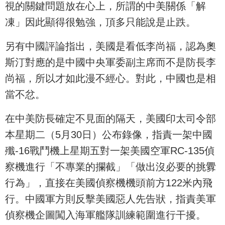
視的關鍵問題放在心上，所謂的中美關係「解
凍」因此顯得很勉強，頂多只能說是止跌。
另有中國評論指出，美國是看低李尚福，認為奧
斯汀對應的是中國中央軍委副主席而不是防長李
尚福，所以才如此漫不經心。對此，中國也是相
當不忿。
在中美防長確定不見面的隔天，美國印太司令部
本星期二（5月30日）公布錄像，指責一架中國
殲-16戰鬥機上星期五對一架美國空軍RC-135偵
察機進行「不專業的攔截」「做出沒必要的挑釁
行為」，直接在美國偵察機機頭前方122米內飛
行。中國軍方則反擊美國惡人先告狀，指責美軍
偵察機企圖闖入海軍艦隊訓練範圍進行干擾。