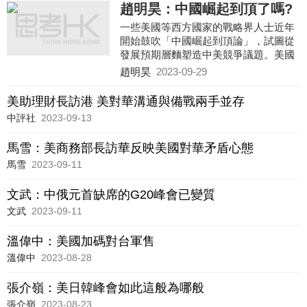
趙明昊：中國崛起到頂了嗎?
一些美國等西方國家的戰略界人士近年
開始鼓吹「中國崛起到頂論」，試圖從
發展預期層麵塑造中美競爭議題。美國
塔夫茨大學教授邁克爾·貝克利等人認
趙明昊
2023-09-29
為，由於老齡化嚴重、資源匱乏、財政
壓力加大、西方對華脫鈎等因素，中國
美助理財長訪港 美對華溝通與備戰兩手並存
的發展會在未來數年陷入停滯，中國的
中評社
2023-09-13
崛起將會終結，中國在經濟規模上不會
超越美國。在這種情況下，中國不僅難
馬雪：美商務部長訪華反映美國對華矛盾心態
以維持自身對其他國家的經濟吸引力，
也會因為內部的挑戰而變得更加具有
馬雪
2023-09-11
「侵略性」，這構成了一種「崛起到頂
國陷阱」
文武：中俄元首缺席的G20峰會已變質
文武
2023-09-11
溫偉中：美國加碼對台軍售
溫偉中
2023-08-28
張介嶺：美日韓峰會如此這般為哪般
張介嶺
2023-08-23