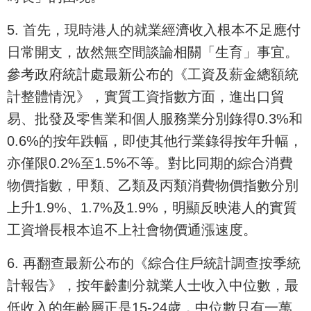
5. 首先，現時港人的就業經濟收入根本不足應付
日常開支，故然無空間談論相關「生育」事宜。
參考政府統計處最新公布的《工資及薪金總額統
計整體情況》，實質工資指數方面，進出口貿
易、批發及零售業和個人服務業分別錄得0.3%和
0.6%的按年跌幅，即使其他行業錄得按年升幅，
亦僅限0.2%至1.5%不等。對比同期的綜合消費
物價指數，甲類、乙類及丙類消費物價指數分別
上升1.9%、1.7%及1.9%，明顯反映港人的實質
工資增長根本追不上社會物價通漲速度。
6. 再翻查最新公布的《綜合住戶統計調查按季統
計報告》，按年齡劃分就業人士收入中位數，最
低收入的年齡層正是15-24歲，中位數只有一萬