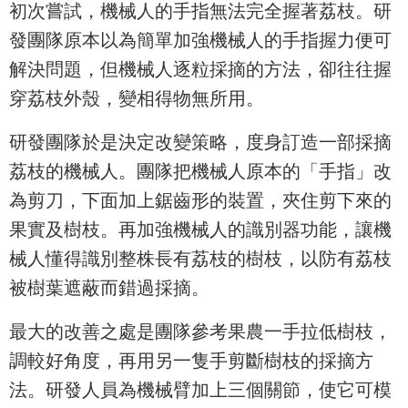
初次嘗試，機械人的手指無法完全握著荔枝。研
發團隊原本以為簡單加強機械人的手指握力便可
解決問題，但機械人逐粒採摘的方法，卻往往握
穿荔枝外殼，變相得物無所用。
研發團隊於是決定改變策略，度身訂造一部採摘
荔枝的機械人。團隊把機械人原本的「手指」改
為剪刀，下面加上鋸齒形的裝置，夾住剪下來的
果實及樹枝。再加強機械人的識別器功能，讓機
械人懂得識別整株長有荔枝的樹枝，以防有荔枝
被樹葉遮蔽而錯過採摘。
最大的改善之處是團隊參考果農一手拉低樹枝，
調較好角度，再用另一隻手剪斷樹枝的採摘方
法。研發人員為機械臂加上三個關節，使它可模