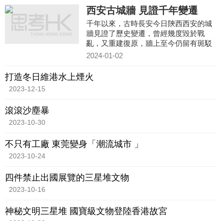
西安古城牆 見證千年變遷
千年以來，古時長安今日陝西西安的城
牆見證了歷史變遷，曾經幾度毀於戰
亂，又重建復原，牆上至今仍留有斑駁
的痕迹。
2024-01-02
打造冬日維港水上煙火
2023-12-15
滾滾沙塵暴
2023-10-30
不只有工廠 東莞變身「潮流城市 」
2023-10-24
四件禁止出國展覽的三星堆文物
2023-10-16
神秘文明三星堆 國寶級文物登陸香港故宮