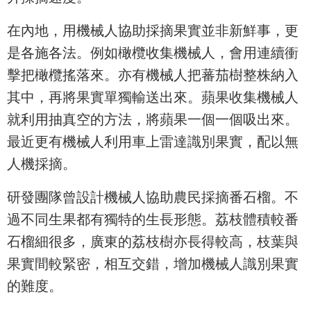
在內地，用機械人協助採摘果實並非新鮮事，更
是各施各法。例如橄欖收集機械人，會用連續衝
擊把橄欖搖落來。亦有機械人把蕃茄樹整株納入
其中，再將果實單獨輸送出來。蘋果收集機械人
就利用抽真空的方法，將蘋果一個一個吸出來。
最近更有機械人利用車上雷達識別果實，配以無
人機採摘。
研發團隊曾設計機械人協助農民採摘番石榴。不
過不同生果都有獨特的生長形態。荔枝體積較番
石榴細很多，廣東的荔枝樹亦長得較高，枝葉與
果實間較緊密，相互交錯，增加機械人識別果實
的難度。