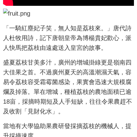
「一騎紅塵妃子笑，無人知是荔枝來。」唐代詩
人杜牧用詩，記下唐朝皇帝為博楊貴妃歡心，派
人快馬把荔枝由遠處送入皇宮的故事。
盛夏荔枝甘美多汁，廣州的增城掛綠更是嶺南四
大佳果之首。不過廣州夏天的高溫潮濕天氣，容
易令荔枝容受霜霉菌感染，果實會迅速大規模腐
爛及掉落。單在增城，種植荔枝的農地面積已逾
18亩，採摘時期短及人手短缺，往往令果農趕不
及收割「見財化水」。
當地有大學協助果農研發採摘荔枝的機械人，提
升採摘速度。