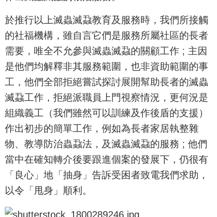
於推行以上滅蟲滅蝨教育及服務時，我們所接觸
的社福機構，雖自言它們是服務所屬社區的長者
需要，唯全不允參與滅蟲滅蝨的關顧工作 ; 主因
是他們均解釋非其服務範圍，也非資助範圍的事
工，他們全部拒絕嘗試探討展開幫助長者的滅蟲
滅蝨工作，拒絕派職員上門視察情況，更何況是
組織義工（我們雖然可以訓練及作後盾的支援）
作出初步的簡單工作，例如為長者家居執整雜
物、教導防治蟲蝨法，及滅蟲滅蝨的服務 ; 他們
當中在確知轉介後要跟進個案的發展下，仍很有
「良心」地「抽身」告訴受困者致電我們求助，
以令「甩身」順利。