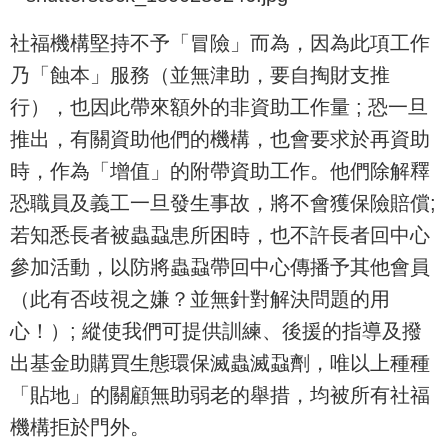
社福機構堅持不予「冒險」而為，因為此項工作
乃「蝕本」服務（並無津助，要自掏財支推
行），也因此帶來額外的非資助工作量 ; 恐一旦
推出，有關資助他們的機構，也會要求於再資助
時，作為「增值」的附帶資助工作。他們除解釋
恐職員及義工一旦發生事故，將不會獲保險賠償;
若知悉長者被蟲蝨患所困時，也不許長者回中心
參加活動，以防將蟲蝨帶回中心傳播予其他會員
（此有否歧視之嫌？並無針對解決問題的用
心！）; 縱使我們可提供訓練、後援的指導及撥
出基金助購買生態環保滅蟲滅蝨劑，唯以上種種
「貼地」的關顧無助弱老的舉措，均被所有社福
機構拒於門外。