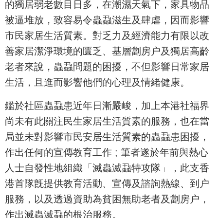
的獨居弱老數目日多，在潮濕天氣下，家具物品
被逼堆放，致容易令蟲蝨滋生及肆虐，因而影響
市民家居生活質素。對乏力及經濟能力有限以改
善家居潔淨環境的匱乏、基層劏房户及獨居高齡
老者來說，蟲蝨問題的困擾，不但影響日常家居
生活，且進而影響他們的心理及情緒健康。
鑑於社區蟲蝨患近年日漸嚴峻，加上本港社福界
尚未有此關注民生家居生活質素的服務，也在當
局並未對影響市民安居生活質素的蟲蝨患困擾，
作出任何的宣傳教育工作 ; 筆者遂於年前與熱心
人士自發性地組織「滅蟲滅蝨特攻隊」，此支香
港首隊旣提供教育活動、宣傳及諮詢熱線、到户
服務，以及透過資助為貧困無助老者及劏房户，
作出滅蟲滅蝨的根治服務。