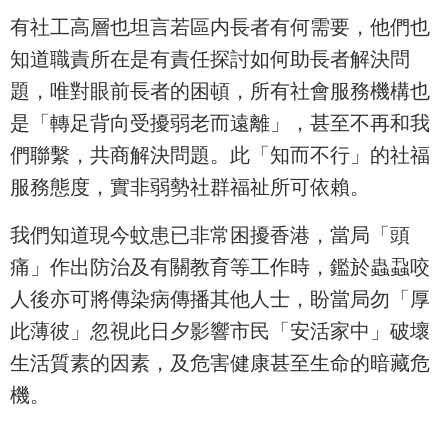
有社工高層也坦言若區内長者有何需要，他們也
知道職責所在是有責任探討如何助長者解決問
題，唯對眼前長者的困頓，所有社會服務機構也
是「轉足背向受擾弱老而遠離」，甚至不再和我
們聯繫，共商解決問題。此「知而不行」的社福
服務態度，實非弱勢社群福祉所可依賴。
我們知道現今蚊患已非常困擾香港，當局「頭
痛」作出防治及有關教育等工作時，鑑於蟲蝨咬
人後亦可將傳染病傳播其他人士，盼當局勿「厚
此薄彼」忽視此日夕影響市民「安活家中」破壞
生活質素的因素，及危害健康甚至生命的暗藏危
機。