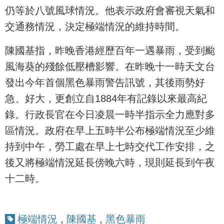
仍等於八號風球情況。他表示政府會審視天氣和
交通務情況，決定極端情況的維持時間。
陳國基指，昨晚香港經歷百年一遇暴雨，受到颱
風海葵的殘餘低壓槽影響。在昨晚十一時天文台
發出今年首個黑色暴雨警告訊號，其後雨勢好
急、好大，更創立自1884年有記錄以來最高紀
錄。行政長官在今日凌晨一時半指示全力應對多
區情況。政府在早上五時半公布極端情況至少維
持到中午，勞工處在早上七時交代工作安排，之
後又將極端情況延長傍晚六時，現則延長到午夜
十二時。
極端情況
,
陳國基
,
黑色暴雨