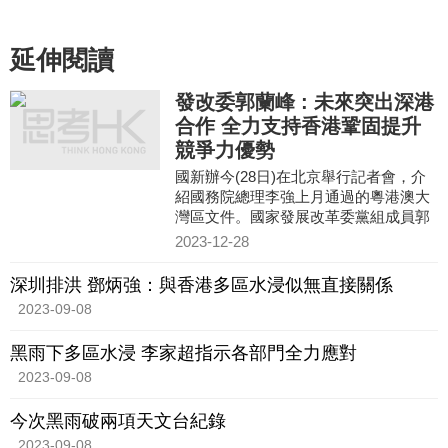
延伸閱讀
發改委郭蘭峰 : 未來突出深港
合作 全力支持香港鞏固提升
競爭力優勢
國新辦今(28日)在北京舉行記者會，介
紹國務院總理李強上月通過的粵港澳大
灣區文件。國家發展改革委黨組成員郭
蘭峰表示，今次通過的文件與之前出台
2023-12-28
大灣區相關文件是一脈相承
深圳排洪 鄧炳強：與香港多區水浸似無直接關係
2023-09-08
黑雨下多區水浸 李家超指示各部門全力應對
2023-09-08
今次黑雨破兩項天文台紀錄
2023-09-08