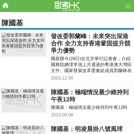
陳國基
發改委郭蘭峰 : 未來突出深港
合作 全力支持香港鞏固提升競
爭力優勢
國新辦今(28日)在北京舉行記者會，介紹
國務院總理李強上月通過的粵港澳大灣區
文件。國家發展改革委黨組成員郭蘭峰表
示，今次通過的文件與之前出台大灣區相
2023-12-28
關文件是一脈相承
陳國基：極端情況最少維持到
午夜12時
陳國基：極端情況最少維持到午夜12時
2023-09-08
陳國基：明凌晨掛八號風球