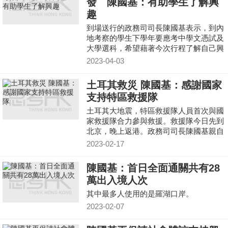
發 陳國基：有助學生了解興
趣
到場送行的政務司司長陳國基表示，到內
地考察的學生下學年要應考中學文憑試及
大學選科，希望藉著今次行程了解自己興
趣，日後選科時會較容易。
2023-04-03
土耳其救災 陳國基：感謝國家
支持特區救援隊
土耳其大地震，特區救援隊人員首次與國
家救援隊合力參與救援。救援隊今日先到
北京，晚上返港。政務司司長陳國基親自
到北京迎接救援隊
2023-02-17
陳國基：首日全面通關共有28
萬出入境人次
其中最多人使用的是羅湖口岸。
2023-02-07