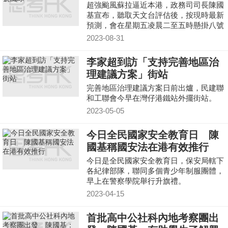
超強颱風蘇拉逼近本港，政務司司長陳國
基宣布，聽取天文台評估後，按現時最新
預測，會在星期五凌晨二至五時懸掛八號
風球，並會維持一段時間，他提前宣布明
2023-08-31
日中小學幼稚園停課。僱主亦應採納情理
兼備的工作安排。
李家超到訪「支持完善地區治
理建議方案」街站
完善地區治理建議方案日前出爐，民建聯
和工聯會今早在灣仔港鐵站外擺街站。
2023-05-05
今日全民國家安全教育日 陳
國基稱國安法在港有效推行
今日是全民國家安全教育日，保安局轄下
各紀律部隊，聯同多個青少年制服團體，
早上在警察學院舉行升旗禮。
2023-04-15
首批高中公社科內地考察團出