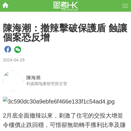
陳海潮：撤辣擊破保護盾 蝕讓
個案恐反增
2024-04-29
陳海潮
利嘉閣地產研究部主管
2月底全面撤辣以來，刺激了住宅的交投大增並
令樓價止跌回穩，可惜卻無助轉手獲利比率及賺