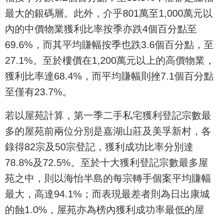
最大的銀碼層。此外，介乎801萬至1,000萬元以
內的中價物業獲利比率按季亦跌4個百分點至
69.6%，而其平均賺幅按季也跌3.6個百分點，至
27.1%。至於樓價在1,200萬元以上的高價物業，
獲利比率達68.4%，而平均賺幅則挫7.1個百分點
至僅有23.7%。
若以屋苑計算，第一季二手私宅獲利登記宗數最
多的屋苑前兩位分別是嘉湖山莊及美孚新村，各
錄得82宗及50宗登記，獲利成功比率分別達
78.8%及72.5%。至於十大獲利登記宗數最多屋
苑之中，則以海怡半島的每宗轉手個案平均賺幅
最大，高達94.1%；而表現最差者則為日出康城
的蝕1.0%，屋苑亦為榜內獲利成功率最低的屋