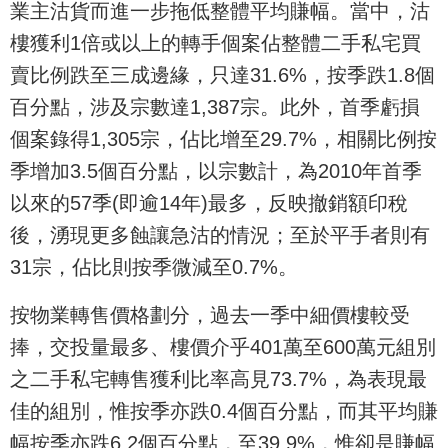
業主沽貨而進一步拖低整體平均賺幅。當中，沽
樓獲利1倍或以上的轉手個案佔整體二手私宅買
賣比例跌至三成邊緣，只達31.6%，按季跌1.8個
百分點，涉及宗數達1,387宗。此外，首季虧損
個案錄得1,305宗，佔比增至29.7%，相關比例按
季增加3.5個百分點，以宗數計，為2010年首季
以來的57季(即逾14年)最多，反映撤銷額印稅
後，湧現更多蝕讓急沽的情況；至於平手者則有
31宗，佔比則按季微減至0.7%。
按物業轉售價格劃分，過去一季中細價樓較受
捧，交投量最多、樓價介乎401萬至600萬元組別
之二手私宅轉售獲利比率高見73.7%，為表現最
佳的組別，惟按季亦跌0.4個百分點，而其平均賺
幅按季亦跌6.2個百分點，至39.9%，惟卻是賺幅