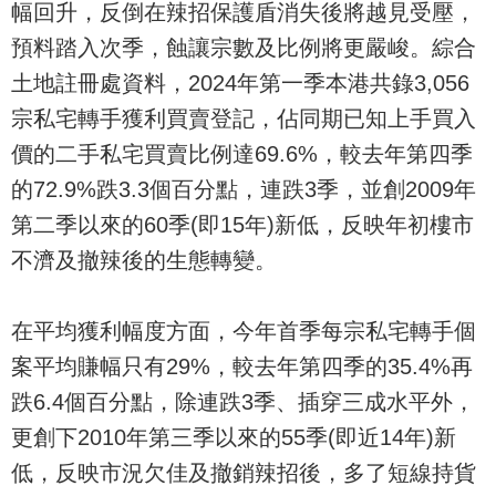
幅回升，反倒在辣招保護盾消失後將越見受壓，
預料踏入次季，蝕讓宗數及比例將更嚴峻。綜合
土地註冊處資料，2024年第一季本港共錄3,056
宗私宅轉手獲利買賣登記，佔同期已知上手買入
價的二手私宅買賣比例達69.6%，較去年第四季
的72.9%跌3.3個百分點，連跌3季，並創2009年
第二季以來的60季(即15年)新低，反映年初樓市
不濟及撤辣後的生態轉變。
在平均獲利幅度方面，今年首季每宗私宅轉手個
案平均賺幅只有29%，較去年第四季的35.4%再
跌6.4個百分點，除連跌3季、插穿三成水平外，
更創下2010年第三季以來的55季(即近14年)新
低，反映市況欠佳及撤銷辣招後，多了短線持貨