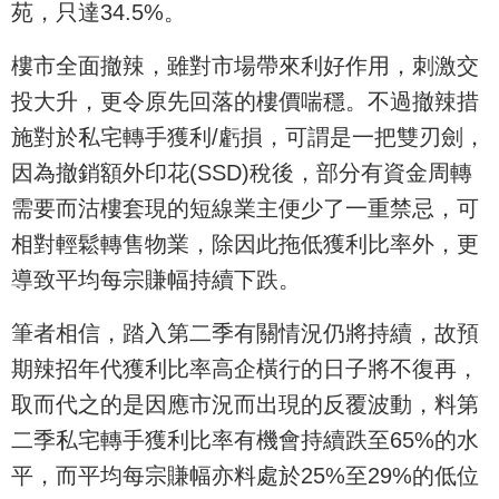
苑，只達34.5%。
樓市全面撤辣，雖對市場帶來利好作用，刺激交
投大升，更令原先回落的樓價喘穩。不過撤辣措
施對於私宅轉手獲利/虧損，可謂是一把雙刃劍，
因為撤銷額外印花(SSD)稅後，部分有資金周轉
需要而沽樓套現的短線業主便少了一重禁忌，可
相對輕鬆轉售物業，除因此拖低獲利比率外，更
導致平均每宗賺幅持續下跌。
筆者相信，踏入第二季有關情況仍將持續，故預
期辣招年代獲利比率高企橫行的日子將不復再，
取而代之的是因應市況而出現的反覆波動，料第
二季私宅轉手獲利比率有機會持續跌至65%的水
平，而平均每宗賺幅亦料處於25%至29%的低位