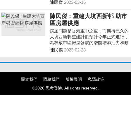
數據庫，不單支援圖像輸入分析
陳民傑
2023-03-16
陳民傑 : 重建大坑西新邨 助市
區房屋供應
房屋問題是香港重中之重，而期待已久的
大坑西新邨重建計劃預計今年正式進行，
為釋放市區房屋發展的潛能增添活力和動
力。
陳民傑
2023-02-28
關於我們
聯絡我們
版權聲明
私隱政策
©2026 思考香港. All rights reserved.