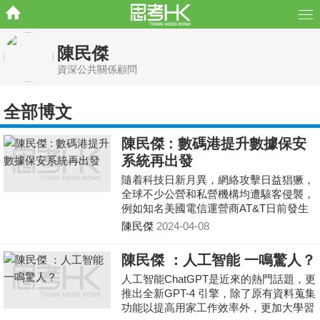
陳民傑
資深公共關係顧問
全部博文
陳民傑 : 數碼港提升數據保安
系統再出發
隨着科技日新月異，網絡攻擊日益猖獗，
全球不少公營和私營機構均遭駭客侵襲，
例如知名美國電信運營商AT&T日前發生
數據洩露事件，涉及約7,300萬客戶的數
陳民傑
2024-04-08
據，包括姓名、
陳民傑 ：人工智能 一鳴驚人？
人工智能ChatGPT是近來的熱門話題，更
推出全新GPT-4 引擎，除了原有資料蒐集
功能以提高用家工作效率外，更加大學習