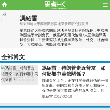
馮紹雷
華東師範大學國際關係與地區發展研究院院長
華東師範大學國際關係與地區發展研究院院長，中國國
際關係學會副會長，俄羅斯瓦爾代論壇7人國際顧問委
員會委員，主要研究領域是俄羅斯政治、外交、社會轉
型、大國關係、國際政治理論等
全部博文
馮紹雷：特朗普走近普京 如
何影響中美俄關係？
特朗普的上台，正在打開美俄關係的一個
新界面。特朗普和普京兩人的互相好評，
看似是兩個大國政治家的互相溢美，但
是，傳送出的不光是要使自己國家“更偉
馮紹雷
2017-02-18
大”，而且是改變世界現狀的雄心。特朗
普與普京的接近，到底是出於什麼背景？
可以伸展出多大的空間？將會有怎樣的障