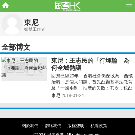
東尼
媒體工作者
全部博文
東尼：王志民的「行埋論」為
何全城熱議
回歸已經20年，香港社會仍深以為「西環
治港」是個大問題，首先凸顯基本法教育
及「一國兩制」推廣的失敗；其次，也凸
顯了中聯辦長期以來用「充滿神秘而低度
東尼
2018-01-24
透明」的形象示人並不討好且有副作用。
關於我們
聯絡我們
版權聲明
私隱政策
©2026 思考香港. All rights reserved.