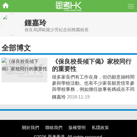
鍾嘉玲
保良局譚歐陽少芳紀念幼稚園校長
全部博文
《保良校長傾下偈》家校同行
的重要性
很多家長們有工作在身，但仍願意抽時間
參與學校活動。也有不少家長願意恆常參
與學校事務，例如擔任故事爸媽或在不同
的活動中提供協助。我相信他們願意犧牲
鍾嘉玲
2018-11-19
寶貴的時間，是因為他們明白學校與家庭
在幼兒成長和發展中，同樣重要。
關於我們
聯絡我們
版權聲明
私隱政策
©2026 思考香港. All rights reserved.