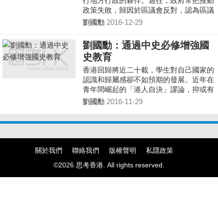
行地方行政的夥伴。過往，政府常把推動
政策失敗，歸因於區議會反對，認為區議
員抱有「Not in my backyard」(別放在我
劉國勳
2016-12-29
家後園)的思維。其實，政策推行失敗源
於設計「離地」。
劉國勳：通過中史必修增強國
史教育
香港回歸將近二十載，學生對自己國家的
認識和歸屬感卻不如預期的發展。近年在
青年間崛起的「港人自決」謬論，抑或有
前議員在莊重嚴肅的宣誓儀式上，口出狂
劉國勳
2016-11-29
言，以「支那」字眼侮辱國人，傷害國民
情感，都顯示加強國史教育刻不容緩。
關於我們
聯絡我們
版權聲明
私隱政策
©2026 思考香港. All rights reserved.