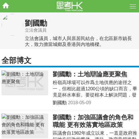
劉國勳
立法會議員
立法會議員，城市人與原居民結合，在北區新市鎮長
大，致力擔當城鄉及香港與內地橋樑。
全部博文
劉國勳：土地辯論應更聚焦
粉嶺高球場可以作爲土地供應的途徑之
一，但相比超過1200公頃的缺口而言，畢
竟是杯水車薪。要從根本上解決問題，發
展新市鎮、在維港範圍外填海等更值得我
劉國勳
2018-05-09
們去討論。
劉國勳：加強區議會的角色和
職能 更有效落實地區政策
區議會自1982年成立以來，一直是政府推