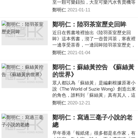
至一顆可樂鈕扣，大至可樂汽水售賣機等
等。是誰把Coca Cola翻譯為「可口可
鄭明仁
2021-01-11
樂」?
鄭明仁：陸羽茶室歷史回眸
近日在舊書堆裡撿出《陸羽茶室歷史回
眸》這本舊書，沏了一壺普洱茶，寒夜裡
一邊享受茶香，一邊回眸陸羽茶室歷史，
一樂也！
鄭明仁
2021-01-04
鄭明仁：蘇絲黃控告 《蘇絲黃
的世界》
眾人都以為「蘇絲黃」是編劇根據原著小
說《The World of Suzie Wong》創造出來
的角色，誰料到「蘇絲黃」真有其人，這
位「真蘇絲黃」後來更入稟美國法院控告
鄭明仁
2020-12-21
電影公司侵權，要求巨額賠償，成為當年
香港頭條新聞。
鄭明仁：寫過三毫子小說的老
總
早年香港「報紙佬」很多都是名作家，有