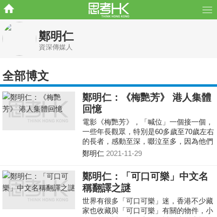
鄭明仁
資深傳媒人
全部博文
鄭明仁：《梅艷芳》 港人集體
回憶
電影《梅艷芳》，「喊位」一個接一個，
一些年長觀眾，特別是60多歲至70歲左右
的長者，感動至深，啜泣至多，因為他們
很多都是陪着梅艷芳成長
鄭明仁
2021-11-29
鄭明仁：「可口可樂」中文名
稱翻譯之謎
世界有很多「可口可樂」迷，香港不少藏
家也收藏與「可口可樂」有關的物件，小