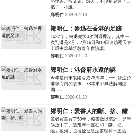
小說家、散文家、詩人，不少還寫過「三
毫子」小說。
鄭明仁
2020-04-13
鄭明仁：魯迅在香港的足跡
1927年，魯迅先後3次到過香港。其中一
次到港是2月，2月18日和19日連續兩天在
上環中華基督教青年會演講。
鄭明仁
2020-01-20
鄭明仁：港督府永遠的謎
今年是日軍攻陷香港78周年，一件發生於
港督府內的故事，78年來都無法解開謎
團……
鄭明仁
2020-01-20
鄭明仁：愛書人的斷、捨、離
筆者買書買了50年，藏書數以萬計，是時
候放手了。這幾年一直在和「斷、捨、
離」拔河，拉拉扯扯沒法處理掉一屋舊