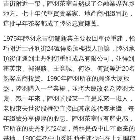
吉街附近一帶，陸羽茶室自然成了金融業界聚腳
地方。七十年代華資實業家、地產商相繼冒起，
這批早年茶客都成了陸羽忠實擁躉。
1975年陸羽永吉街舖新業主要收回單位重建，恰
巧附近士丹利街24號得勝酒樓找人頂讓，陸羽承
頂後便遷到士丹利街重組成為有限公司，並得到
霍英東、郭得勝、王寬誠、何添、何賢等近20名
熟客富商投資。1990年陸羽所在的興隆大廈放
盤，陸羽購入一半業權，並將大廈改名為陸羽大
廈。幾十年來，陸羽的股東一直是原來一班人，
老股東去世後股權便直接由其家族代表承繼，每
年繼續分享優厚的股息。陸羽茶室很有歷史感，
它所在的史丹利街24號，曾經是孫中山革命黨的
基地，1900年孫中山委託助手陳少白在上址開辦