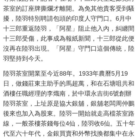
茶室的訂座牌撕爛才離開。為免其他貴客受到騷
擾，陸羽特別聘請包頭的印度人守門口。6月中
十三郎重返陸羽，「阿星」阻止他入內，糾纏間
十三郎受傷，此事成為報紙新聞，十三郎從此便
沒再在陸羽出現。「阿星」守門口這個傳統，陸
羽堅持到今天。
陸羽茶室開業至今近88年。1933年農曆5月19
日，做錢莊東主助手的馬超萬，和在石塘咀共和
酒樓任職經理的李熾南，於中環永吉街6號創辦
陸羽茶室，上址原是協大銀舖，銀舖老闆周仲鵬
後來也加入為股東。陸羽一開始就走高檔茶室路
線，一般茶樓茶錢每位4仙，陸羽收6仙。五十年
代至六十年代，金銀買賣和外幣找換都集中在永