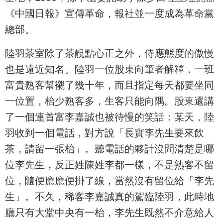
《中國日報》宣傳革命，報社並一度成為革命黨
總部。
陸羽茶室除了茶靚點心正之外，侍應態度的傲慢
也是遠近知名。陸羽一位股東向筆者解釋，一班
富貴熟客幫襯了幾十年，而且指定每天都要坐同
一位置，枱少熟客多，生客只能向隅。股東還講
了一個連首富李嘉誠也被待慢的笑話：某天，陸
羽收到一個電話，對方說「長實李先生要來飲
茶，請留一張枱」。聽電話的夥計沒問清楚是哪
位李先生，反正姓陳姓李都一樣，不是熟客不留
位，隨便應應便掛了線，當然沒有留位給「李先
生」。不久，稀客李嘉誠真的駕臨陸羽，此時地
廳只有大堂中央有一枱，李先生既然不介意給人