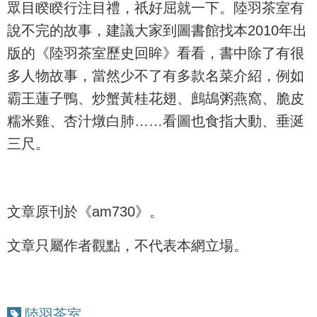
眾目睽睽行注目禮，祇好屈就一下。陸羽茶室有
說不完的故事，建議大家到圖書館找本2010年出
版的《陸羽茶室歷史回眸》看看，書中除了有很
多人物故事，當然少不了有多款名菜介紹，例如
霸王蓮子鴨、炒蟹黃桂花翅、鷓鴣粥燕窩、脆皮
糯米雞、杏汁燉白肺……看圖也食指大動、垂涎
三尺。
文章原刊於《am730》。
文章只屬作者觀點，不代表本網立場。
陸羽茶室