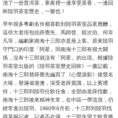
沏了一壺普洱茶，寒夜裡一邊享受茶香，一邊回
眸陸羽茶室歷史，一樂也！
早年很多粵劇名伶都喜歡到陸羽茶室品茗應酬，
這些大老倌包括薛覺先、馬師曾、靚次伯、何非
凡等，編劇家南海十三郎亦是座上客。原來陸羽
守門口的印度「阿星」同南海十三郎有很大關
係，沒有十三郎就沒有「阿星」的出現。根據陸
羽茶室出版的《陸羽茶室歷史回眸》一書記載，
南海十三郎替薛覺先編寫了《心聲淚影》後聲名
大噪，譽滿省港澳，深受老薛賞識，以上賓禮
待，十三郎到陸羽任飲任食，全部由老薛找數，
南海十三郎後來精神失常，在中區一帶流浪，仍
經常進出陸羽。1960年6月初，十三郎到陸羽找
尋某報記者，記者不在場，十三郎失望之餘竟將