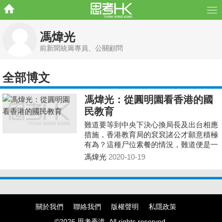
馮煒光
前新聞統籌專員、公關顧問
全部博文
馮煒光：從圓明園看香港的國
民教育
難道要等到中央下決心換局長及出台相應
措施，香港教育局的袞袞諸公才願意積極
有為？這種尸位素餐的情況，難道便是一
眾自詡天子門生，高人一等的政務主任的
馮煒光
2020-10-19
管治質素？
關於我們
聯絡我們
版權聲明
私隱政策
©2026 思考香港. All rights reserved.