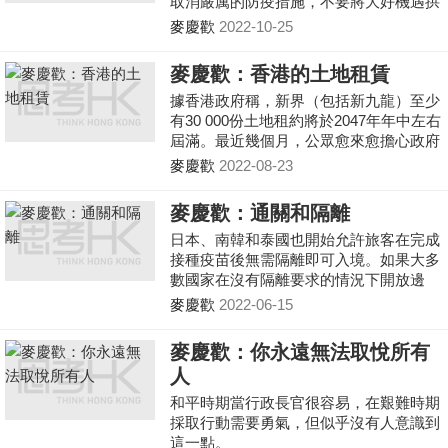
取消嚴厲的防疫措施，不要將大好機遇拱
手讓給新加坡，使之成為疫情下的最大受
麥慶歡
2022-10-25
益者而超越香港。
麥慶歡：香港的土地租賃
據香港政府稱，新界（包括新九龍）至少
有30 000份土地租約將於2047年年中左右
屆滿。最近幾個月，公眾愈來愈擔心政府
是否會延長在 2047 年年中即將到期的土
麥慶歡
2022-08-23
地租約，因為土地使用權的不確定性對中
長期的物業轉讓和抵押融資產生影響。
麥慶歡：通關和隔離
日本、南韓和泰國也開始允許旅客在完成
接種疫苗後無需隔離即可入境。如果大多
數國家在沒有隔離要求的情況下開放邊
境，我不明白為甚麼香港不能效仿。
麥慶歡
2022-06-15
麥慶歡：你永遠無法取悅所有
人
和平時期當行政長官很容易，在艱難時期
採取行動需要勇氣，但似乎沒有人意識到
這一點。