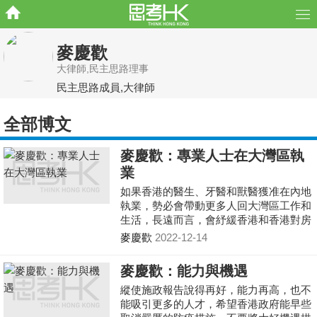
麥慶歡
大律師,民主思路理事
民主思路成員,大律師
全部博文
麥慶歡：專業人士在大灣區執
業
如果香港的醫生、牙醫和獸醫獲准在內地
執業，勢必會帶動更多人回大灣區工作和
生活，長遠而言，會紓緩香港和香港對房
屋等資源的需求。 也解決了醫護人員短
麥慶歡
2022-12-14
缺的問題，大灣區的內地醫生也將獲准在
香港執業。
麥慶歡：能力與機遇
縱使施政報告說得再好，能力再高，也不
能吸引更多的人才，希望香港政府能早些