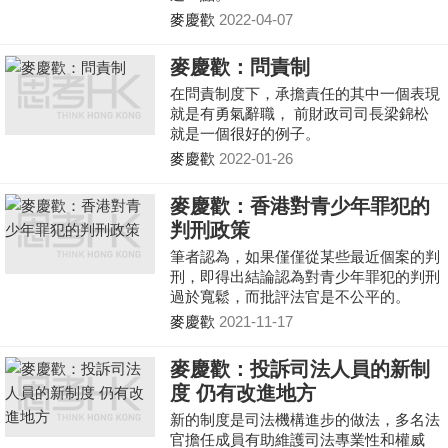
麥慶歡
2022-04-07
麥慶歡：問責制
在問責制度下，承擔責任的其中一個表現
就是有勇氣辭職， 前財政司司長梁錦松
就是一個很好的例子。
麥慶歡
2022-01-26
麥慶歡：香港對青少年罪犯的
判刑政策
筆者認為，如果僅僅從某些最近個案的判
刑，即得出結論認為對青少年罪犯的判刑
過於寬鬆，而批評法官是不公平的。
麥慶歡
2021-11-17
麥慶歡：投訴司法人員的新制
度 仍有改進地方
新的制度是司法機構進步的做法，多名法
官擔任成員有助維護司法專業性和權威