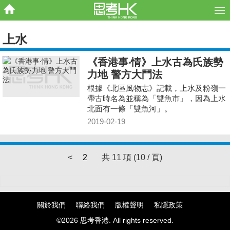
上水
《香港事‧情》上水古為氏族勢
力地 警方大鬥法
根據《北區風物志》記載，上水及粉嶺一
帶古時名為並稱為「雙魚市」，因為上水
北面有一條「雙魚河」。
2019-02-19
<
2
共 11 項 (10 / 頁)
關於我們
聯絡我們
版權聲明
私隱政策
©2026 思考香港. All rights reserved.