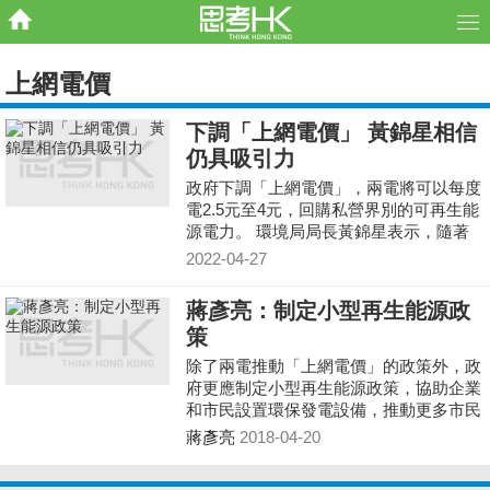
上網電價
下調「上網電價」 黃錦星相信
仍具吸引力
政府下調「上網電價」，兩電將可以每度
電2.5元至4元，回購私營界別的可再生能
源電力。 環境局局長黃錦星表示，隨著
可再生能源市場發展成熟，投資成本下
2022-04-27
降，即使下調「上網電價」，投資者的回
本期仍然在10年以內，認為計劃具有吸引
蔣彥亮：制定小型再生能源政
力。
策
除了兩電推動「上網電價」的政策外，政
府更應制定小型再生能源政策，協助企業
和市民設置環保發電設備，推動更多市民
善用空間，推動可持續發電。
蔣彥亮
2018-04-20